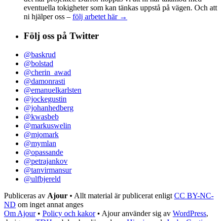
eventuella tokigheter som kan tänkas uppstå på vägen. Och att
ni hjälper oss –
följ arbetet här →
Följ oss på Twitter
@baskrud
@bolstad
@cherin_awad
@damonrasti
@emanuelkarlsten
@jockegustin
@johanhedberg
@kwasbeb
@markuswelin
@mjomark
@mymlan
@opassande
@petrajankov
@tanvirmansur
@ulfbjereld
Publiceras av
Ajour
• Allt material är publicerat enligt
CC BY-NC-
ND
om inget annat anges
Om Ajour
•
Policy och kakor
•
Ajour använder sig av
WordPress
,