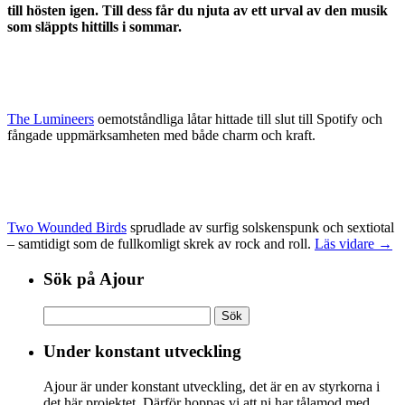
till hösten igen. Till dess får du njuta av ett urval av den musik
som släppts hittills i sommar.
The Lumineers
oemotståndliga låtar hittade till slut till Spotify och
fångade uppmärksamheten med både charm och kraft.
Two Wounded Birds
sprudlade av surfig solskenspunk och sextiotal
– samtidigt som de fullkomligt skrek av rock and roll.
Läs vidare →
Sök på Ajour
Sök
efter:
Under konstant utveckling
Ajour är under konstant utveckling, det är en av styrkorna i
det här projektet. Därför hoppas vi att ni har tålamod med