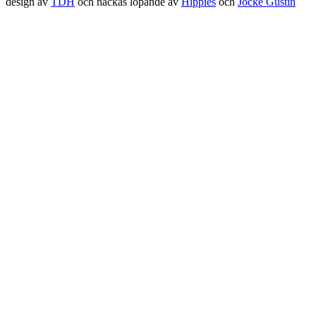
design av
TDH
och hackas löpande av
Hippies
och
Jocke Gustin