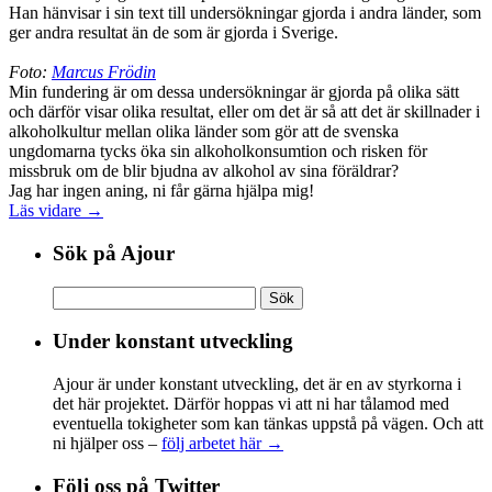
Han hänvisar i sin text till undersökningar gjorda i andra länder, som
ger andra resultat än de som är gjorda i Sverige.
Foto:
Marcus Frödin
Min fundering är om dessa undersökningar är gjorda på olika sätt
och därför visar olika resultat, eller om det är så att det är skillnader i
alkoholkultur mellan olika länder som gör att de svenska
ungdomarna tycks öka sin alkoholkonsumtion och risken för
missbruk om de blir bjudna av alkohol av sina föräldrar?
Jag har ingen aning, ni får gärna hjälpa mig!
Läs vidare →
Sök på Ajour
Sök
efter:
Under konstant utveckling
Ajour är under konstant utveckling, det är en av styrkorna i
det här projektet. Därför hoppas vi att ni har tålamod med
eventuella tokigheter som kan tänkas uppstå på vägen. Och att
ni hjälper oss –
följ arbetet här →
Följ oss på Twitter