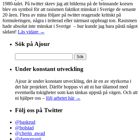
1980-talet. På twitter skrev jag att bilderna på de brinnande korsen
blev en symbol för att rasismen faktikst minskat i Sverige de senaste
20 åren. Flera av mina följare på twitter reagerade kritiskt på
formuleringen, några i irriterad eller närmast uppbragt ton. Rasismen
hade absolut inte minskat i Sverige – hur kunde jag bara påstå något
sådant!
Läs vidare →
Sök på Ajour
Sök
efter:
Under konstant utveckling
Ajour är under konstant utveckling, det är en av styrkorna i
det här projektet. Därför hoppas vi att ni har tålamod med
eventuella tokigheter som kan tänkas uppstå på vägen. Och att
ni hjälper oss –
följ arbetet här →
Följ oss på Twitter
@baskrud
@bolstad
@cherin_awad
@damonrasti