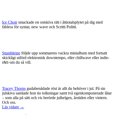
Ice Choir
smackade en ostskiva rätt i åttiotalsplytet på dig med
fäbless för syntar, new wave och Scritti Politti.
Stumbleine
följde upp sommarens vackra minialbum med fortsatt
skickligt utförd elektronisk downtempo, eller chillwave eller indie-
r&b om du så vill.
Tracey Thorns
gudabenådade röst är allt du behöver i jul. På sin
julskiva samlade hon tio tolkningar samt två egenkomponerade låtar
– som alla på sätt och vis berörde julhelgen, årstiden eller vintern.
Och oss.
Läs vidare →