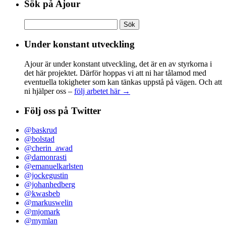
Sök på Ajour
Sök
efter:
Under konstant utveckling
Ajour är under konstant utveckling, det är en av styrkorna i
det här projektet. Därför hoppas vi att ni har tålamod med
eventuella tokigheter som kan tänkas uppstå på vägen. Och att
ni hjälper oss –
följ arbetet här →
Följ oss på Twitter
@baskrud
@bolstad
@cherin_awad
@damonrasti
@emanuelkarlsten
@jockegustin
@johanhedberg
@kwasbeb
@markuswelin
@mjomark
@mymlan