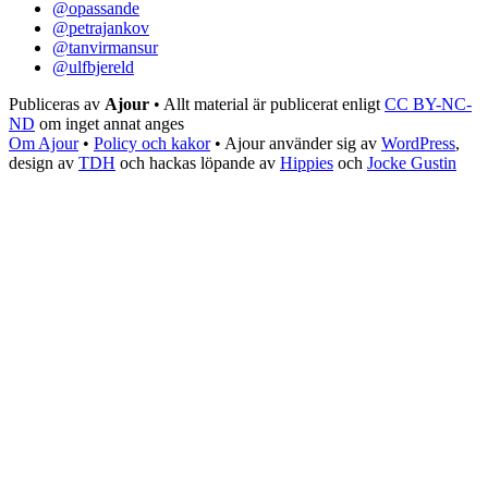
@opassande
@petrajankov
@tanvirmansur
@ulfbjereld
Publiceras av
Ajour
• Allt material är publicerat enligt
CC BY-NC-
ND
om inget annat anges
Om Ajour
•
Policy och kakor
•
Ajour använder sig av
WordPress
,
design av
TDH
och hackas löpande av
Hippies
och
Jocke Gustin