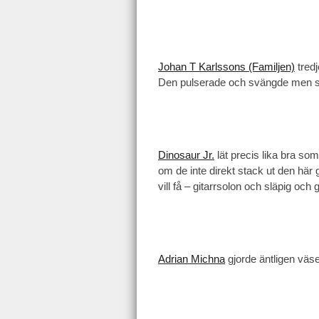
Johan T Karlssons (Familjen)
tredj
Den pulserade och svängde men sak
Dinosaur Jr.
lät precis lika bra so
om de inte direkt stack ut den här gå
vill få – gitarrsolon och släpig och 
Adrian Michna
gjorde äntligen väse