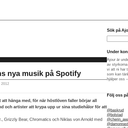
Sök på Aj
Sök
efter:
Under kons
Ajour är und
av styrkorna 
vi att ni ha
ns nya musik på Spotify
som kan tänk
hjälper oss 
9 2012
Följ oss p
t att hänga med, för när höstlöven faller börjar all
d och artister att krypa upp ur sina studiehålor för att
@baskrud
@bolstad
., Grizzly Bear, Chromatics och Niklas von Arnold med
@cherin_aw
@damonrast