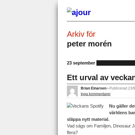
Arkiv för
peter morén
23 september
Ett urval av vecka
Brian Einarsen
•
Publicerad 23/
Inga kommentarer
Nu gäller de
världens ban
släppa nytt material.
Vad sägs om Familjen, Dinosaur Jr
flera?