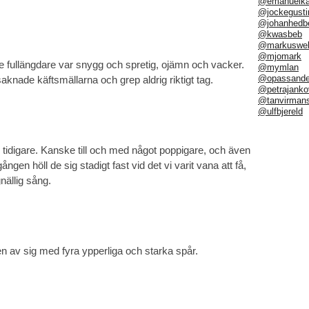
@emanuelka
@jockegusti
@johanhedb
@kwasbeb
@markuswel
@mjomark
e fullängdare var snygg och spretig, ojämn och vacker.
@mymlan
@opassand
nade käftsmällarna och grep aldrig riktigt tag.
@petrajanko
@tanvirman
@ulfbjereld
m tidigare. Kanske till och med något poppigare, och även
ngen höll de sig stadigt fast vid det vi varit vana att få,
gnällig sång.
n av sig med fyra ypperliga och starka spår.