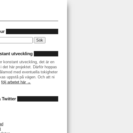
our
tant utveckling
er konstant utveckling, det är en
i det här projektet. Därför hoppas
r tålamod med eventuella tokigheter
as uppstå på vägen. Och att ni
–
följ arbetet här →
å Twitter
ad
i