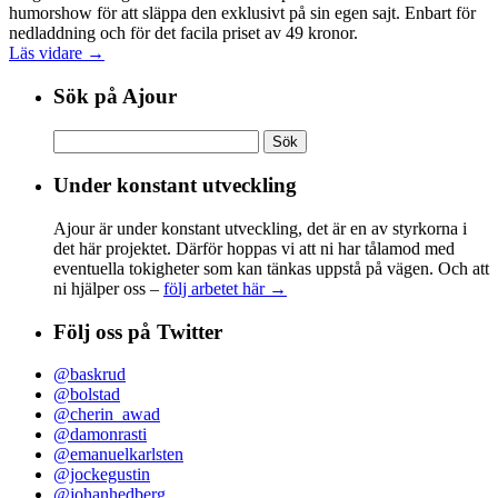
humorshow för att släppa den exklusivt på sin egen sajt. Enbart för
nedladdning och för det facila priset av 49 kronor.
Läs vidare →
Sök på Ajour
Sök
efter:
Under konstant utveckling
Ajour är under konstant utveckling, det är en av styrkorna i
det här projektet. Därför hoppas vi att ni har tålamod med
eventuella tokigheter som kan tänkas uppstå på vägen. Och att
ni hjälper oss –
följ arbetet här →
Följ oss på Twitter
@baskrud
@bolstad
@cherin_awad
@damonrasti
@emanuelkarlsten
@jockegustin
@johanhedberg