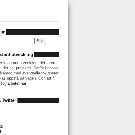
our
tant utveckling
er konstant utveckling, det är en
i det här projektet. Därför hoppas
r tålamod med eventuella tokigheter
as uppstå på vägen. Och att ni
–
följ arbetet här →
å Twitter
ad
i