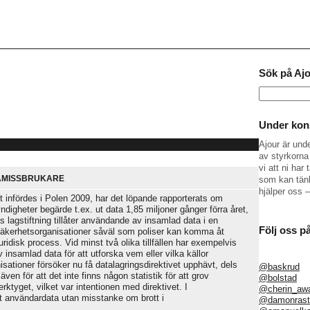
Sök på Aj
Sök
efter:
Under kons
Ajour är und
av styrkorna 
vi att ni ha
TAMISSBRUKARE
som kan tänk
hjälper oss 
t infördes i Polen 2009, har det löpande rapporterats om
ndigheter begärde t.ex. ut data 1,85 miljoner gånger förra året,
as lagstiftning tillåter användande av insamlad data i en
Följ oss p
äkerhetsorganisationer såväl som poliser kan komma åt
idisk process. Vid minst två olika tillfällen har exempelvis
insamlad data för att utforska vem eller vilka källor
nisationer försöker nu få datalagringsdirektivet upphävt, dels
@baskrud
en för att det inte finns någon statistik för att grov
@bolstad
rktyget, vilket var intentionen med direktivet. I
@cherin_aw
 användardata utan misstanke om brott i
@damonrast