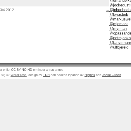
@emanuelka
@jockegusti
@johanhedb
3/4 2012
→
@kwasbeb
@markuswel
@mjomark
@mymlan
@opassand
@petrajanko
@tanvirman
@ulfbjereld
at enligt
CC BY-NC-ND
om inget annat anges
 sig av
WordPress
, design av
TDH
och hackas löpande av
Hippies
och
Jocke Gustin