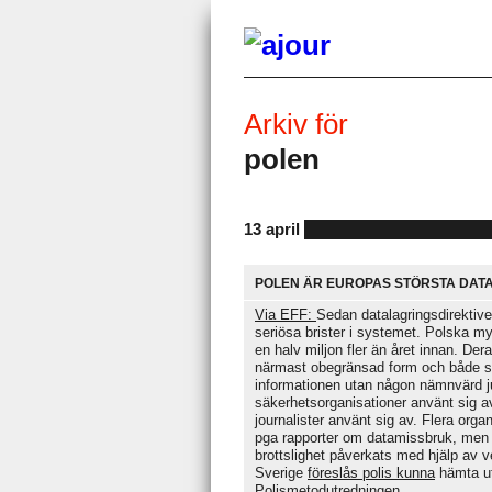
Arkiv för
polen
13 april
POLEN ÄR EUROPAS STÖRSTA DA
Via EFF:
Sedan datalagringsdirektive
seriösa brister i systemet. Polska my
en halv miljon fler än året innan. Der
närmast obegränsad form och både s
informationen utan någon nämnvärd jur
säkerhetsorganisationer använt sig av 
journalister använt sig av. Flera orga
pga rapporter om datamissbruk, men äv
brottslighet påverkats med hjälp av ve
Sverige
föreslås polis kunna
hämta ut
Polismetodutredningen.