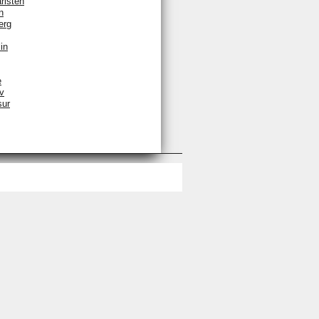
rlsten
n
erg
in
e
v
sur