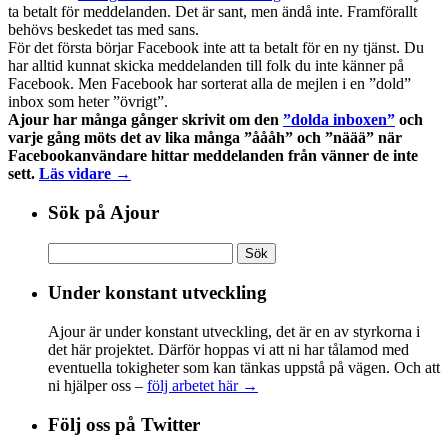
ta betalt för meddelanden. Det är sant, men ändå inte. Framförallt
behövs beskedet tas med sans.
För det första börjar Facebook inte att ta betalt för en ny tjänst. Du
har alltid kunnat skicka meddelanden till folk du inte känner på
Facebook. Men Facebook har sorterat alla de mejlen i en ”dold”
inbox som heter ”övrigt”.
Ajour har många gånger skrivit om den
”dolda inboxen”
och
varje gång möts det av lika många ”åååh” och ”näää” när
Facebookanvändare hittar meddelanden från vänner de inte
sett.
Läs vidare →
Sök på Ajour
Sök
efter:
Under konstant utveckling
Ajour är under konstant utveckling, det är en av styrkorna i
det här projektet. Därför hoppas vi att ni har tålamod med
eventuella tokigheter som kan tänkas uppstå på vägen. Och att
ni hjälper oss –
följ arbetet här →
Följ oss på Twitter