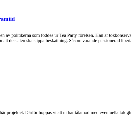
framtid
 en av politikerna som föddes ur Tea Party-rörelsen. Han är tokkonservat
t delstaten ska slippa beskattning. Såsom varande passionerad libertari
 här projektet. Därför hoppas vi att ni har tålamod med eventuella toki