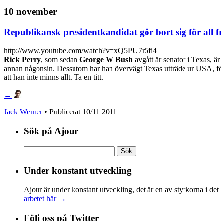
10 november
Republikansk presidentkandidat gör bort sig för all 
http://www.youtube.com/watch?v=xQ5PU7r5fi4
Rick Perry
, som sedan
George W Bush
avgått är senator i Texas, är
annan någonsin. Dessutom har han övervägt Texas utträde ur USA, för at
att han inte minns allt. Ta en titt.
→
Jack Werner
• Publicerat
10/11 2011
Sök på Ajour
Sök
efter:
Under konstant utveckling
Ajour är under konstant utveckling, det är en av styrkorna i det
arbetet här →
Följ oss på Twitter