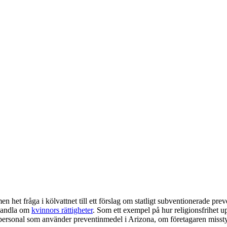
het fråga i kölvattnet till ett förslag om statligt subventionerade preve
 handla om
kvinnors rättigheter
. Som ett exempel på hur religionsfrihet 
a personal som använder preventinmedel i Arizona, om företagaren miss