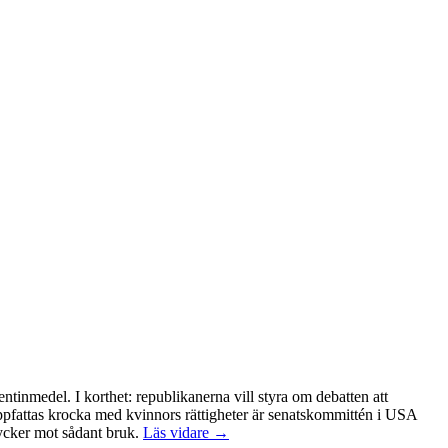
ntinmedel. I korthet: republikanerna vill styra om debatten att
uppfattas krocka med kvinnors rättigheter är senatskommittén i USA
tycker mot sådant bruk.
Läs vidare →