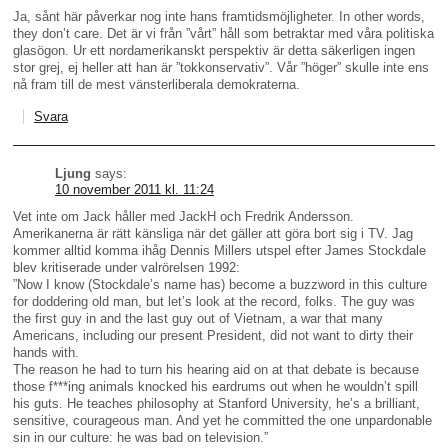
Ja, sånt här påverkar nog inte hans framtidsmöjligheter. In other words,
they don’t care. Det är vi från ”vårt” håll som betraktar med våra politiska
glasögon. Ur ett nordamerikanskt perspektiv är detta säkerligen ingen
stor grej, ej heller att han är ”tokkonservativ”. Vår ”höger” skulle inte ens
nå fram till de mest vänsterliberala demokraterna.
Svara
Ljung
says:
10 november 2011 kl. 11:24
Vet inte om Jack håller med JackH och Fredrik Andersson.
Amerikanerna är rätt känsliga när det gäller att göra bort sig i TV. Jag
kommer alltid komma ihåg Dennis Millers utspel efter James Stockdale
blev kritiserade under valrörelsen 1992:
”Now I know (Stockdale’s name has) become a buzzword in this culture
for doddering old man, but let’s look at the record, folks. The guy was
the first guy in and the last guy out of Vietnam, a war that many
Americans, including our present President, did not want to dirty their
hands with.
The reason he had to turn his hearing aid on at that debate is because
those f***ing animals knocked his eardrums out when he wouldn’t spill
his guts. He teaches philosophy at Stanford University, he’s a brilliant,
sensitive, courageous man. And yet he committed the one unpardonable
sin in our culture: he was bad on television.”