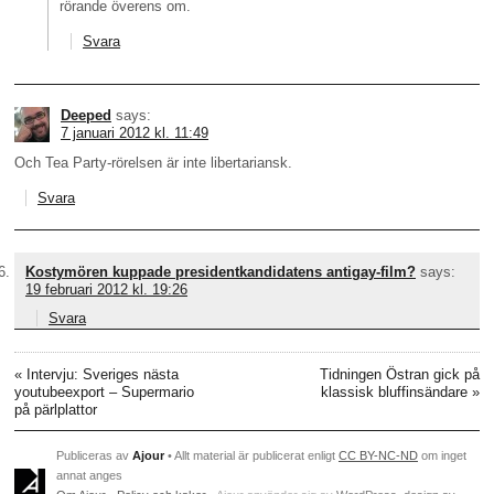
rörande överens om.
Svara
Deeped
says:
7 januari 2012 kl. 11:49
Och Tea Party-rörelsen är inte libertariansk.
Svara
Kostymören kuppade presidentkandidatens antigay-film?
says:
19 februari 2012 kl. 19:26
Svara
«
Intervju: Sveriges nästa
Tidningen Östran gick på
youtubeexport – Supermario
klassisk bluffinsändare
»
på pärlplattor
Publiceras av
Ajour
• Allt material är publicerat enligt
CC BY-NC-ND
om inget
annat anges