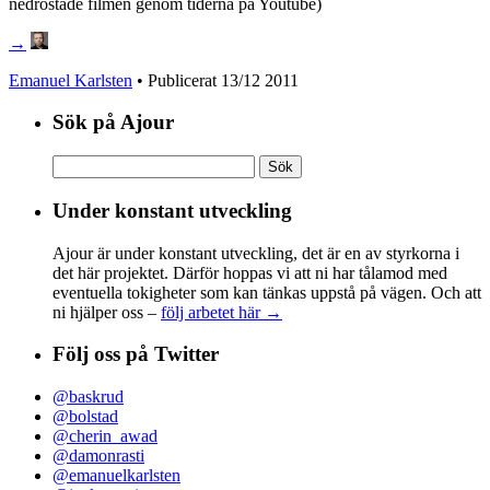
nedröstade filmen genom tiderna på Youtube)
→
Emanuel Karlsten
• Publicerat
13/12 2011
Sök på Ajour
Sök
efter:
Under konstant utveckling
Ajour är under konstant utveckling, det är en av styrkorna i
det här projektet. Därför hoppas vi att ni har tålamod med
eventuella tokigheter som kan tänkas uppstå på vägen. Och att
ni hjälper oss –
följ arbetet här →
Följ oss på Twitter
@baskrud
@bolstad
@cherin_awad
@damonrasti
@emanuelkarlsten