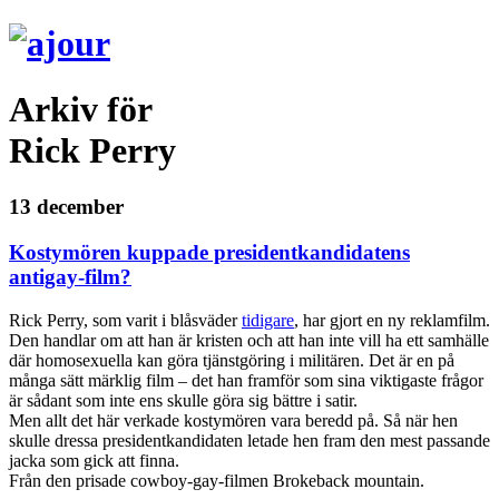
Arkiv för
Rick Perry
13 december
Kostymören kuppade presidentkandidatens
antigay-film?
Rick Perry, som varit i blåsväder
tidigare
, har gjort en ny reklamfilm.
Den handlar om att han är kristen och att han inte vill ha ett samhälle
där homosexuella kan göra tjänstgöring i militären. Det är en på
många sätt märklig film – det han framför som sina viktigaste frågor
är sådant som inte ens skulle göra sig bättre i satir.
Men allt det här verkade kostymören vara beredd på. Så när hen
skulle dressa presidentkandidaten letade hen fram den mest passande
jacka som gick att finna.
Från den prisade cowboy-gay-filmen Brokeback mountain.