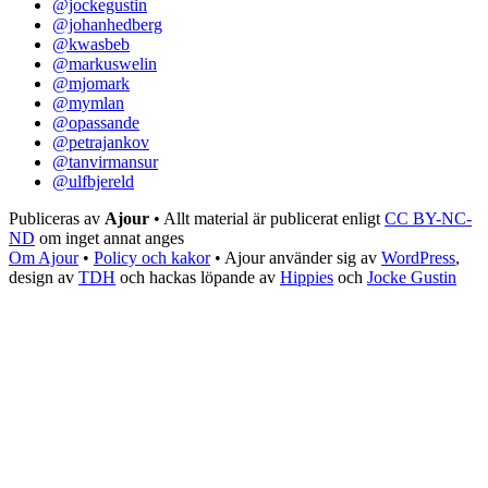
@jockegustin
@johanhedberg
@kwasbeb
@markuswelin
@mjomark
@mymlan
@opassande
@petrajankov
@tanvirmansur
@ulfbjereld
Publiceras av
Ajour
• Allt material är publicerat enligt
CC BY-NC-
ND
om inget annat anges
Om Ajour
•
Policy och kakor
•
Ajour använder sig av
WordPress
,
design av
TDH
och hackas löpande av
Hippies
och
Jocke Gustin