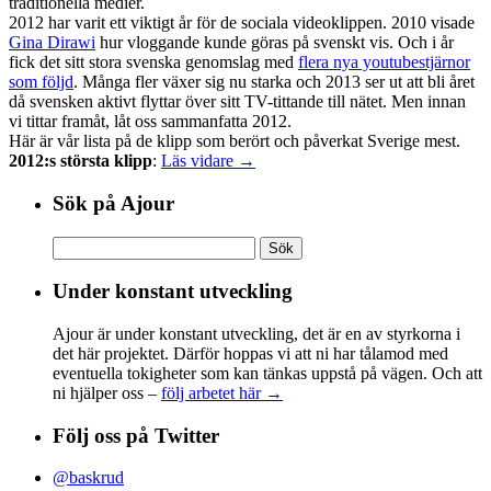
traditionella medier.
2012 har varit ett viktigt år för de sociala videoklippen. 2010 visade
Gina Dirawi
hur vloggande kunde göras på svenskt vis. Och i år
fick det sitt stora svenska genomslag med
flera nya youtubestjärnor
som följd
. Många fler växer sig nu starka och 2013 ser ut att bli året
då svensken aktivt flyttar över sitt TV-tittande till nätet. Men innan
vi tittar framåt, låt oss sammanfatta 2012.
Här är vår lista på de klipp som berört och påverkat Sverige mest.
2012:s största klipp
:
Läs vidare →
Sök på Ajour
Sök
efter:
Under konstant utveckling
Ajour är under konstant utveckling, det är en av styrkorna i
det här projektet. Därför hoppas vi att ni har tålamod med
eventuella tokigheter som kan tänkas uppstå på vägen. Och att
ni hjälper oss –
följ arbetet här →
Följ oss på Twitter
@baskrud