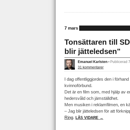
7 mars
Tonsättaren till S
blir jätteledsen"
Emanuel Karlsten
•
Publicerad 
31 kommentarer
I dag offentliggjordes den i förh
kvinnoförbund.
Det är en film som, med hjälp av 
hedersvåld och jämställdhet.
Men musiken i reklamfilmen, en kä
– Jag blir jätteledsen för att för
Ring
.
LÄS VIDARE →