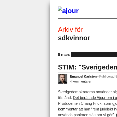
Arkiv för
sdkvinnor
8 mars
STIM: "Sverigedem
Emanuel Karlsten
•
Publicerad 
4 kommentarer
Sverigedemokraterna använder sig 
tillstånd.
Det berättade Ajour om i g
Producenten Chang Frick, som gjor
kommentar
att han ”rent juridiskt h
använda psalmen så som vi gör”.