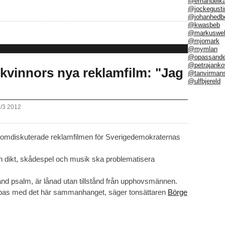
@emanuelka
@jockegusti
@johanhedb
@kwasbeb
@markuswel
@mjomark
@mymlan
@opassand
@petrajanko
Dkvinnors nya reklamfilm: "Jag
@tanvirman
@ulfbjereld
7/3 2012
and omdiskuterade reklamfilmen för Sverigedemokraternas
en dikt, skådespel och musik ska problematisera
nd psalm, är lånad utan tillstånd från upphovsmännen.
knippas med det här sammanhanget, säger tonsättaren
Börge