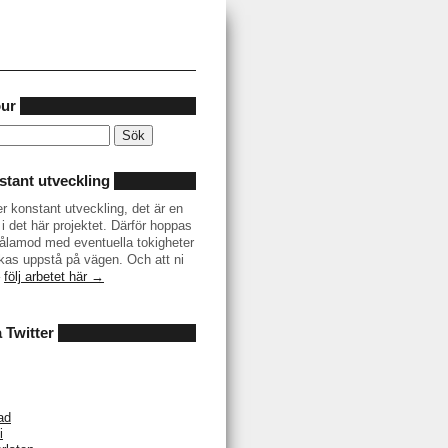
our
tant utveckling
er konstant utveckling, det är en
i det här projektet. Därför hoppas
r tålamod med eventuella tokigheter
as uppstå på vägen. Och att ni
–
följ arbetet här →
å Twitter
ad
i