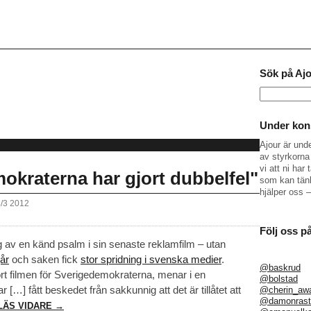
Sök på Aj
Sök
efter:
Under kons
Ajour är und
av styrkorna 
vi att ni ha
okraterna har gjort dubbelfel"
som kan tänk
hjälper oss 
8/3 2012
Följ oss p
av en känd psalm i sin senaste reklamfilm – utan
år
och saken fick
stor spridning i svenska medier
.
@baskrud
t filmen för Sverigedemokraterna, menar i en
@bolstad
ar […] fått beskedet från sakkunnig att det är tillåtet att
@cherin_aw
@damonrast
LÄS VIDARE →