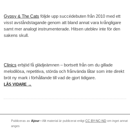
Gypsy & The Cats
följde upp succédebuten från 2010 med ett
visst avståndstagande genom att bland annat vara krångligare
samt mer analogt instrumenterade. Hitsen uteblev inte för den
sakens skull.
Clinics
erbjöd få glädjeämnen – bortsett från om du gillade
melodilösa, repetitiva, störda och frånvända låtar som inte direkt
bröt ny mark i förhållande till vad de gjort tidigare.
LÄS VIDARE →
Publiceras av
Ajour
• Allt material är publicerat enligt
CC BY-NC-ND
om inget annat
anges