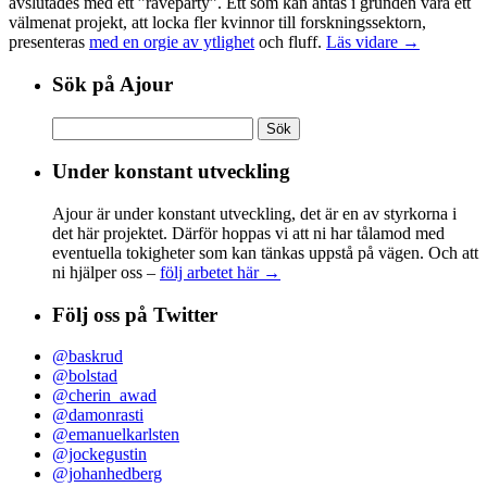
avslutades med ett ”raveparty”. Ett som kan antas i grunden vara ett
välmenat projekt, att locka fler kvinnor till forskningssektorn,
presenteras
med en orgie av ytlighet
och fluff.
Läs vidare →
Sök på Ajour
Sök
efter:
Under konstant utveckling
Ajour är under konstant utveckling, det är en av styrkorna i
det här projektet. Därför hoppas vi att ni har tålamod med
eventuella tokigheter som kan tänkas uppstå på vägen. Och att
ni hjälper oss –
följ arbetet här →
Följ oss på Twitter
@baskrud
@bolstad
@cherin_awad
@damonrasti
@emanuelkarlsten
@jockegustin
@johanhedberg