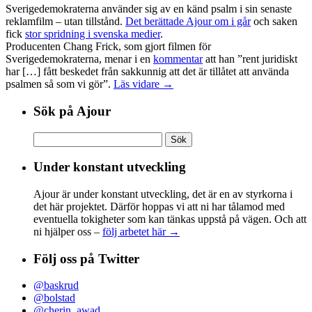
Sverigedemokraterna använder sig av en känd psalm i sin senaste
reklamfilm – utan tillstånd.
Det berättade Ajour om i går
och saken
fick
stor spridning i svenska medier
.
Producenten Chang Frick, som gjort filmen för
Sverigedemokraterna, menar i en
kommentar
att han ”rent juridiskt
har […] fått beskedet från sakkunnig att det är tillåtet att använda
psalmen så som vi gör”.
Läs vidare →
Sök på Ajour
Sök
efter:
Under konstant utveckling
Ajour är under konstant utveckling, det är en av styrkorna i
det här projektet. Därför hoppas vi att ni har tålamod med
eventuella tokigheter som kan tänkas uppstå på vägen. Och att
ni hjälper oss –
följ arbetet här →
Följ oss på Twitter
@baskrud
@bolstad
@cherin_awad