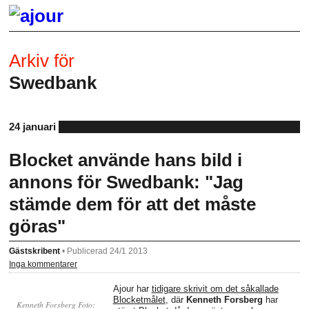
Arkiv för
Swedbank
24 januari
Blocket använde hans bild i
annons för Swedbank: "Jag
stämde dem för att det måste
göras"
Gästskribent
•
Publicerad 24/1 2013
Inga kommentarer
Ajour har
tidigare skrivit om det såkallade
Blocketmålet
, där
Kenneth Forsberg
har
Kenneth Forsberg Foto: