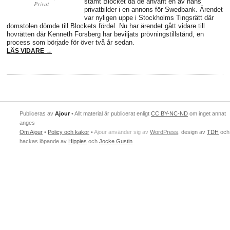
stämt Blocket då de använt en av hans
Privat
privatbilder i en annons för Swedbank. Ärendet
var nyligen uppe i Stockholms Tingsrätt där
domstolen dömde till Blockets fördel. Nu har ärendet gått vidare till
hovrätten där Kenneth Forsberg har beviljats prövningstillstånd, en
process som började för över två år sedan.
LÄS VIDARE →
Publiceras av
Ajour
• Allt material är publicerat enligt
CC BY-NC-ND
om inget annat
anges
Om Ajour
•
Policy och kakor
•
Ajour använder sig av
WordPress
, design av
TDH
och
hackas löpande av
Hippies
och
Jocke Gustin