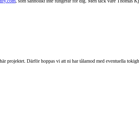
tify.com
, som sannolikt inte fungerar för dig. Men tack vare Thomas K
 här projektet. Därför hoppas vi att ni har tålamod med eventuella toki