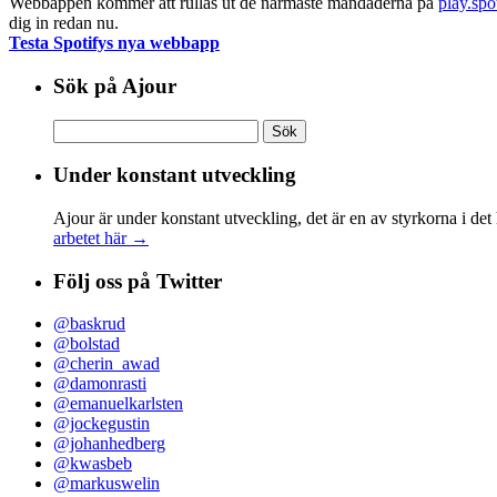
Webbappen kommer att rullas ut de närmaste måndaderna på
play.spo
dig in redan nu.
Testa Spotifys nya webbapp
Sök på Ajour
Sök
efter:
Under konstant utveckling
Ajour är under konstant utveckling, det är en av styrkorna i det
arbetet här →
Följ oss på Twitter
@baskrud
@bolstad
@cherin_awad
@damonrasti
@emanuelkarlsten
@jockegustin
@johanhedberg
@kwasbeb
@markuswelin