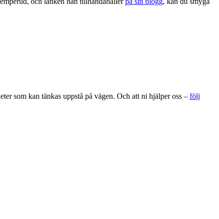
jemperud, och länken han tillhandahåller
på sin blogg
, kan du smyga
gheter som kan tänkas uppstå på vägen. Och att ni hjälper oss –
följ