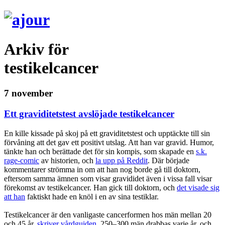
Arkiv för
testikelcancer
7 november
Ett graviditetstest avslöjade testikelcancer
En kille kissade på skoj på ett graviditetstest och upptäckte till sin
förvåning att det gav ett positivt utslag. Att han var gravid. Humor,
tänkte han och berättade det för sin kompis, som skapade en
s.k.
rage-comic
av historien, och
la upp på Reddit
. Där började
kommentarer strömma in om att han nog borde gå till doktorn,
eftersom samma ämnen som visar gravididet även i vissa fall visar
förekomst av testikelcancer. Han gick till doktorn, och
det visade sig
att han
faktiskt hade en knöl i en av sina testiklar.
Testikelcancer är den vanligaste cancerformen hos män mellan 20
och 45 år,
skriver vårdguiden
. 250–300 män drabbas varje år, och