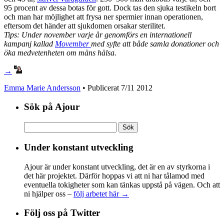
95 procent av dessa botas för gott. Dock tas den sjuka testikeln bort
och man har möjlighet att frysa ner spermier innan operationen,
eftersom det händer att sjukdomen orsakar sterilitet.
Tips: Under november varje år genomförs en internationell
kampanj kallad
Movember
med syfte att både samla donationer och
öka medvetenheten om mäns hälsa.
→
Emma Marie Andersson
• Publicerat
7/11 2012
Sök på Ajour
Sök
efter:
Under konstant utveckling
Ajour är under konstant utveckling, det är en av styrkorna i
det här projektet. Därför hoppas vi att ni har tålamod med
eventuella tokigheter som kan tänkas uppstå på vägen. Och att
ni hjälper oss –
följ arbetet här →
Följ oss på Twitter