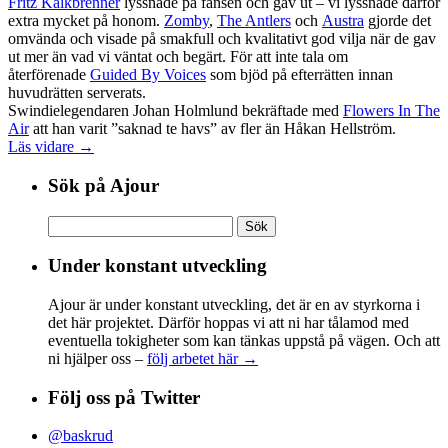
Fritz Kalkbrenner
lyssnade på fansen och gav ut – vi lyssnade därför
extra mycket på honom.
Zomby
,
The Antlers
och
Austra
gjorde det
omvända och visade på smakfull och kvalitativt god vilja när de gav
ut mer än vad vi väntat och begärt. För att inte tala om
återförenade
Guided By Voices
som bjöd på efterrätten innan
huvudrätten serverats.
Swindielegendaren Johan Holmlund bekräftade med
Flowers In The
Air
att han varit ”saknad te havs” av fler än Håkan Hellström.
Läs vidare →
Sök på Ajour
Sök
efter:
Under konstant utveckling
Ajour är under konstant utveckling, det är en av styrkorna i
det här projektet. Därför hoppas vi att ni har tålamod med
eventuella tokigheter som kan tänkas uppstå på vägen. Och att
ni hjälper oss –
följ arbetet här →
Följ oss på Twitter
@baskrud