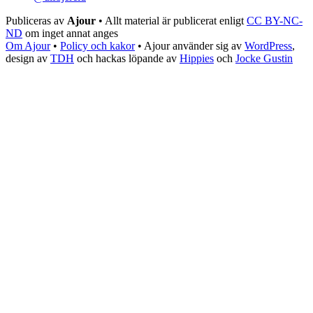
Publiceras av
Ajour
• Allt material är publicerat enligt
CC BY-NC-
ND
om inget annat anges
Om Ajour
•
Policy och kakor
•
Ajour använder sig av
WordPress
,
design av
TDH
och hackas löpande av
Hippies
och
Jocke Gustin