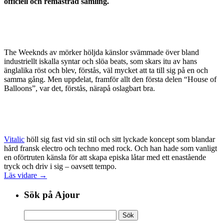
officiell och remastrad samling.
The Weeknds av mörker höljda känslor svämmade över bland
industriellt iskalla syntar och slöa beats, som skars itu av hans
änglalika röst och blev, förstås, väl mycket att ta till sig på en och
samma gång. Men uppdelat, framför allt den första delen “House of
Balloons”, var det, förstås, närapå oslagbart bra.
Vitalic
höll sig fast vid sin stil och sitt lyckade koncept som blandar
hård fransk electro och techno med rock. Och han hade som vanligt
en oförtruten känsla för att skapa episka låtar med ett enastående
tryck och driv i sig – oavsett tempo.
Läs vidare →
Sök på Ajour
Sök
efter: