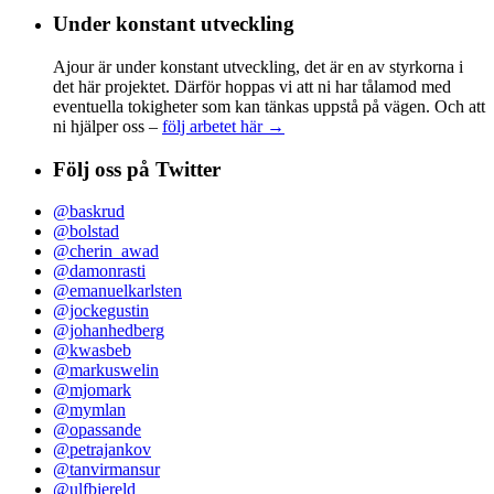
Under konstant utveckling
Ajour är under konstant utveckling, det är en av styrkorna i
det här projektet. Därför hoppas vi att ni har tålamod med
eventuella tokigheter som kan tänkas uppstå på vägen. Och att
ni hjälper oss –
följ arbetet här →
Följ oss på Twitter
@baskrud
@bolstad
@cherin_awad
@damonrasti
@emanuelkarlsten
@jockegustin
@johanhedberg
@kwasbeb
@markuswelin
@mjomark
@mymlan
@opassande
@petrajankov
@tanvirmansur
@ulfbjereld