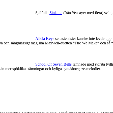
Själfulla
Sinkane
(från Yeasayer med flera) sväng
Alicia Keys
senaste alster kanske inte levde upp ti
nsiva och sångmässigt magiska Maxwell-duetten “Fire We Make” och så 
School Of Seven Bells
lämnade med största tydli
… än mer spöklika stämningar och kyliga synt/shoegaze-melodier.