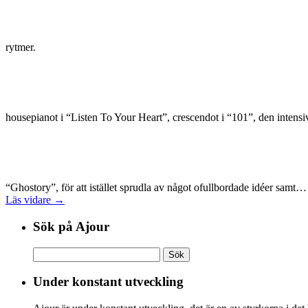
rytmer.
housepianot i “Listen To Your Heart”, crescendot i “101”, den inte
“Ghostory”, för att istället sprudla av något ofullbordade idéer samt
Läs vidare →
Sök på Ajour
Sök
efter:
Under konstant utveckling