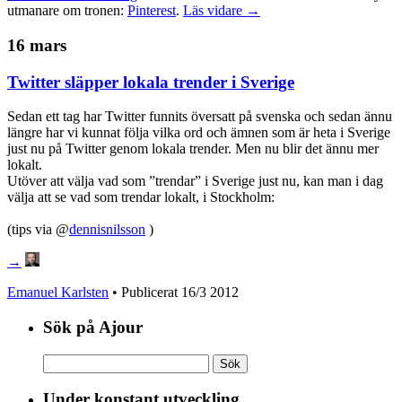
utmanare om tronen:
Pinterest
.
Läs vidare →
16 mars
Twitter släpper lokala trender i Sverige
Sedan ett tag har Twitter funnits översatt på svenska och sedan ännu
längre har vi kunnat följa vilka ord och ämnen som är heta i Sverige
just nu på Twitter genom lokala trender. Men nu blir det ännu mer
lokalt.
Utöver att välja vad som ”trendar” i Sverige just nu, kan man i dag
välja att se vad som trendar lokalt, i Stockholm:
(tips via @
dennisnilsson
)
→
Emanuel Karlsten
• Publicerat
16/3 2012
Sök på Ajour
Sök
efter:
Under konstant utveckling