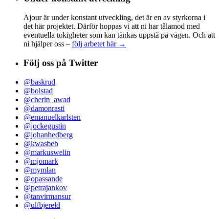
Ajour är under konstant utveckling, det är en av styrkorna i
det här projektet. Därför hoppas vi att ni har tålamod med
eventuella tokigheter som kan tänkas uppstå på vägen. Och att
ni hjälper oss –
följ arbetet här →
Följ oss på Twitter
@baskrud
@bolstad
@cherin_awad
@damonrasti
@emanuelkarlsten
@jockegustin
@johanhedberg
@kwasbeb
@markuswelin
@mjomark
@mymlan
@opassande
@petrajankov
@tanvirmansur
@ulfbjereld