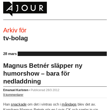
Arkiv för
tv-bolag
28 mars
Magnus Betnér släpper ny
humorshow – bara för
nedladdning
Emanuel Karlsten
•
Publicerad 28/3 2012
9 kommentarer
Han
snackade
om det i vintras och i
måndags
blev det av.
Komikern Magnus Betnér gör en Louis CK och spelar in sin