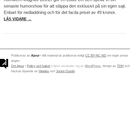
senaste humorshow för att släppa den exklusivt på sin egen sajt.
Enbart för nedladdning och för det facila priset av 49 kronor.
LÄS VIDARE →
Publiceras av
Ajour
• Allt material är publicerat enligt
CC BY-NC-ND
om inget annat
anges
Om Ajour
•
Policy och kakor
•
Ajour använder sig av
WordPress
, design av
TDH
och
hackas löpande av
Hippies
och
Jocke Gustin