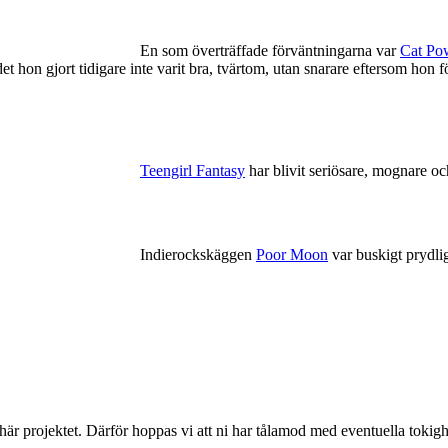
En som överträffade förväntningarna var
Cat Po
att det hon gjort tidigare inte varit bra, tvärtom, utan snarare eftersom 
Teengirl Fantasy
har blivit seriösare, mognare och
Indierockskäggen
Poor Moon
var buskigt prydli
 här projektet. Därför hoppas vi att ni har tålamod med eventuella toki