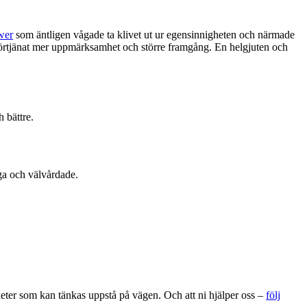
wer
som äntligen vågade ta klivet ut ur egensinnigheten och närmade
hon förtjänat mer uppmärksamhet och större framgång. En helgjuten och
 bättre.
ga och välvårdade.
gheter som kan tänkas uppstå på vägen. Och att ni hjälper oss –
följ