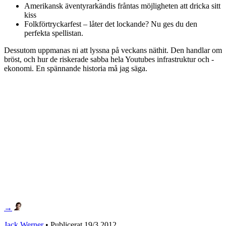
Amerikansk äventyrarkändis fråntas möjligheten att dricka sitt
kiss
Folkförtryckarfest – låter det lockande? Nu ges du den
perfekta spellistan.
Dessutom uppmanas ni att lyssna på veckans näthit. Den handlar om
bröst, och hur de riskerade sabba hela Youtubes infrastruktur och -
ekonomi. En spännande historia må jag säga.
→
Jack Werner
• Publicerat
19/3 2012