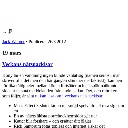
→
Jack Werner
• Publicerat
26/3 2012
19 mars
Veckans nätsnackisar
Kony tar en vändning ingen kunde väntat sig (nämen seriöst, man
skriver ofta det men den här gången stämmer det faktiskt), kampen
för lika rättigheter mellan könen fortsätter och ett spökmailkonto
skickar ut små meddelanden från andra sidan. Det, och rubrikerna
som följer, är sånt
ni kan läsa om i veckans nätsnackisar
:
Mass Effect 3-slutet får en missnöjd spelvärld att resa sig som
en
En av nätets äldsta porrchockhemsidor går ner
Katter blir forskare – och ersätter ditt ölglas
Rick Santorum fotas topless och internet älskar det