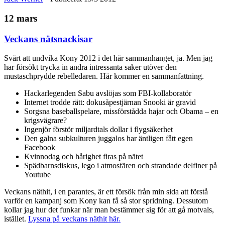
12 mars
Veckans nätsnackisar
Svårt att undvika Kony 2012 i det här sammanhanget, ja. Men jag
har försökt trycka in andra intressanta saker utöver den
mustaschprydde rebelledaren. Här kommer en sammanfattning.
Hackarlegenden Sabu avslöjas som FBI-kollaboratör
Internet trodde rätt: dokusåpestjärnan Snooki är gravid
Sorgsna baseballspelare, missförstådda hajar och Obama – en
krigsvägrare?
Ingenjör förstör miljardtals dollar i flygsäkerhet
Den galna subkulturen juggalos har äntligen fått egen
Facebook
Kvinnodag och hårighet firas på nätet
Spädbarnsdiskus, lego i atmosfären och strandade delfiner på
Youtube
Veckans näthit, i en parantes, är ett försök från min sida att förstå
varför en kampanj som Kony kan få så stor spridning. Dessutom
kollar jag hur det funkar när man bestämmer sig för att gå motvals,
istället.
Lyssna på veckans näthit här.