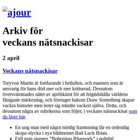
Arkiv för
veckans nätsnackisar
2 april
Veckans nätsnackisar
Treyvon Martin är fortfarande i hetluften, och mannen som är
ansvarig för hans död mer och mer kritiserad. Dessutom
översvämmades nätet av aprilskämt för att högtidshålla världens
fånigaste märkesdag, och företaget bakom Draw Something skapar
vackra historier men beter sig mindre vackert själva. Detta, och
dessutom några av rubrikerna som följer, i veckans nätsnackisar
som
du läser här
.
En ung man med något nördig framtoning får en ordentlig
skopa olycka i nya bildmemet Bad Luck Brian.
Full man sjunger ”Bohemian Rhapsody” i polisbil