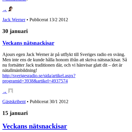
→
Jack Werner
• Publicerat
13/2 2012
30 januari
Veckans nätsnackisar
Ajours egen Jack Werner är på utflykt till Sveriges radio en sväng.
Men inte ens de kunde hålla honom ifrån att skriva nätsnackisar. Så
nu fortsätter Jack traditionen där, och vi hänvisar glatt dit – det är
nätallmänbildning!
http://sverigesradio.se/sida/artikel.aspx?
programid=3938&artikel=4937574
→
Gästskribent
• Publicerat
30/1 2012
15 januari
Veckans nätsnackisar