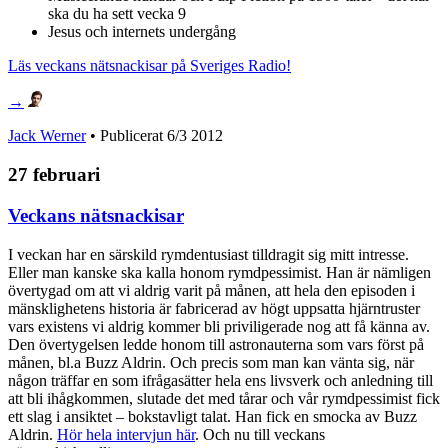
ska du ha sett vecka 9
Jesus och internets undergång
Läs veckans nätsnackisar på Sveriges Radio!
→
Jack Werner
• Publicerat
6/3 2012
27 februari
Veckans nätsnackisar
I veckan har en särskild rymdentusiast tilldragit sig mitt intresse.
Eller man kanske ska kalla honom rymdpessimist. Han är nämligen
övertygad om att vi aldrig varit på månen, att hela den episoden i
mänsklighetens historia är fabricerad av högt uppsatta hjärntruster
vars existens vi aldrig kommer bli priviligerade nog att få känna av.
Den övertygelsen ledde honom till astronauterna som vars först på
månen, bl.a Buzz Aldrin. Och precis som man kan vänta sig, när
någon träffar en som ifrågasätter hela ens livsverk och anledning till
att bli ihågkommen, slutade det med tårar och vår rymdpessimist fick
ett slag i ansiktet – bokstavligt talat. Han fick en smocka av Buzz
Aldrin.
Hör hela intervjun här
. Och nu till veckans