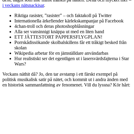
i veckans nätsnackisar
.
Riktiga rasister, ”rasister” – och faktakoll på Twitter
Internationella ärkefiender kärlekskampanjar på Facebook
4chan-troll och deras photoshopblåsningar
Alla ser vansinnigt knäppa ut med en liten hand
ETT JÄTTESTORT PAPPERSFLYGPLAN!
Porrskådissökande skolbalskillens får ett tråkigt besked från
skolan
Wikipedia arbetar för en jämställdare användarbas
Hur realistiskt ser det egentligen ut i lasersvärdsfajterna i Star
Wars?
Veckans näthit då? Jo, den tar avstamp i ett färskt exempel på
politisk musikalisk satir på nätet, och kommit ut i andra änden med
en historisk sammanfattning av fenomenet. Vill du lyssna? Kör hårt: