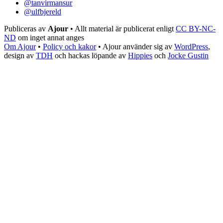
@tanvirmansur
@ulfbjereld
Publiceras av
Ajour
• Allt material är publicerat enligt
CC BY-NC-
ND
om inget annat anges
Om Ajour
•
Policy och kakor
•
Ajour använder sig av
WordPress
,
design av
TDH
och hackas löpande av
Hippies
och
Jocke Gustin