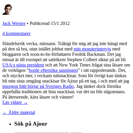
Jack Werner
•
Publicerad 15/1 2012
4 kommentarer
Händelserik vecka, minsann. Tråkigt för mig att jag inte hängt med
på den så bra, utan istället jobbat med
min monsterintervju
med
bloggaren och soon-to-be-författaren Fredrik Backman. Det jag
missat är till exempel att satirikern Stephen Colbert siktar på att bli
USA:s nästa president
och att New York Times frågat sina läsare om
de verkligen ”
borde eftersöka sanningen
” i sitt rapporterande. Det,
och mycket mer, i veckans nätsnackisar. Som för övrigt kan tänkas
bli min sista omgång snackisar för Ajour på ett tag, i och med att jag
imorgon bitti börjar på Sveriges Radio
. Jag tänker dock försöka
uppehålla traditionen att lista snackisar, var det nu blir någonstans.
På återseende, kära läsare och vänner!
Läs vidare →
← Äldre material
Sök på Ajour