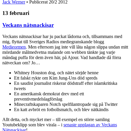
Jack Werner
• Publicerat
20/2 2012
13 februari
Veckans nätsnackisar
Veckans nätsnackisar har ju packat lådorna och, tillsammans med
mig, flyttat till Sveriges Radios mediegranskande blogg
Medieormen
. Men eftersom jag inte vill låta någon slippa undan mitt
mördande målmedvetna malande om webben tänkte jag varje
måndag puffa för dem även här, på Ajour. Vad handlade då förra
nätveckan om? Jo…
Whitney Houston dog, och nätet sörjde henne
Ett falskt rykte om Kim Jung-Uns död spreds
En saudist journalist riskerar dödstraff efter islamkritiska
tweets
En amerikansk demokrat drev med ett
preventivmedelslagförslag
Minecraftskaparen Notch spelfilantropade sig på Twitter
En katt avbröt en fotbollsmatch, och blev nätkändis
Allt detta, och mycket mer – till exempel en större samling
Youtubeklipp som blev virala – i
senaste upplagan av Veckans
Nätsnackisar
!