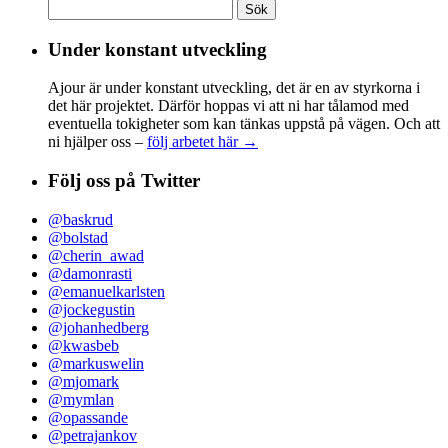
Sök
efter:
Under konstant utveckling
Ajour är under konstant utveckling, det är en av styrkorna i
det här projektet. Därför hoppas vi att ni har tålamod med
eventuella tokigheter som kan tänkas uppstå på vägen. Och att
ni hjälper oss –
följ arbetet här →
Följ oss på Twitter
@baskrud
@bolstad
@cherin_awad
@damonrasti
@emanuelkarlsten
@jockegustin
@johanhedberg
@kwasbeb
@markuswelin
@mjomark
@mymlan
@opassande
@petrajankov