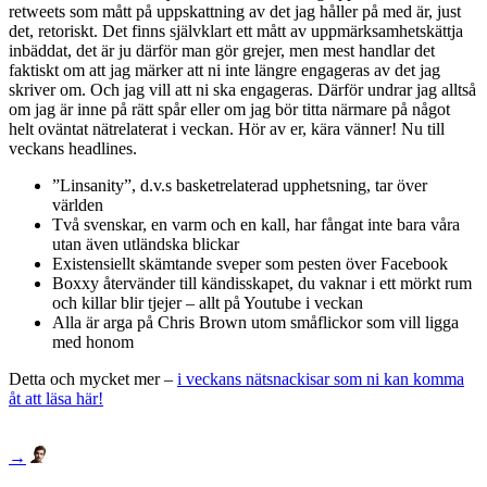
retweets som mått på uppskattning av det jag håller på med är, just
det, retoriskt. Det finns självklart ett mått av uppmärksamhetskättja
inbäddat, det är ju därför man gör grejer, men mest handlar det
faktiskt om att jag märker att ni inte längre engageras av det jag
skriver om. Och jag vill att ni ska engageras. Därför undrar jag alltså
om jag är inne på rätt spår eller om jag bör titta närmare på något
helt oväntat nätrelaterat i veckan. Hör av er, kära vänner! Nu till
veckans headlines.
”Linsanity”, d.v.s basketrelaterad upphetsning, tar över
världen
Två svenskar, en varm och en kall, har fångat inte bara våra
utan även utländska blickar
Existensiellt skämtande sveper som pesten över Facebook
Boxxy återvänder till kändisskapet, du vaknar i ett mörkt rum
och killar blir tjejer – allt på Youtube i veckan
Alla är arga på Chris Brown utom småflickor som vill ligga
med honom
Detta och mycket mer –
i veckans nätsnackisar som ni kan komma
åt att läsa här!
→