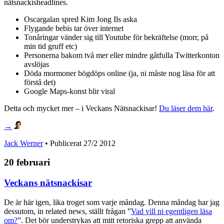
nätsnackisheadlines.
Oscargalan spred Kim Jong Ils aska
Flygande bebis tar över internet
Tonåringar vänder sig till Youtube för bekräftelse (morr, på
min tid gruff etc)
Personerna bakom två mer eller mindre gåtfulla Twitterkonton
avslöjas
Döda mormoner bögdöps online (ja, ni måste nog läsa för att
förstå det)
Google Maps-konst blir viral
Detta och mycket mer – i Veckans Nätsnackisar!
Du läser dem här
.
→
Jack Werner
• Publicerat
27/2 2012
20 februari
Veckans nätsnackisar
De är här igen, lika troget som varje måndag. Denna måndag har jag
dessutom, in related news, ställt frågan ”
Vad vill ni egentligen läsa
om?
”. Det bör understrykas att mitt retoriska grepp att använda