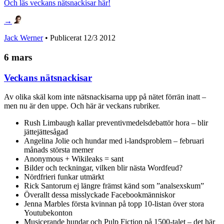
Och läs veckans nätsnackisar här!
→
Jack Werner
• Publicerat
12/3 2012
6 mars
Veckans nätsnackisar
Av olika skäl kom inte nätsnackisarna upp på nätet förrän inatt –
men nu är den uppe. Och här är veckans rubriker.
Rush Limbaugh kallar preventivmedelsdebattör hora – blir
jättejättesågad
Angelina Jolie och hundar med i-landsproblem – februari
månads största memer
Anonymous + Wikileaks = sant
Bilder och teckningar, vilken blir nästa Wordfeud?
Nördfrieri funkar utmärkt
Rick Santorum ej längre främst känd som ”analsexskum”
Överallt dessa misslyckade Facebookmänniskor
Jenna Marbles första kvinnan på topp 10-listan över stora
Youtubekonton
Musicerande hundar och Pulp Fiction på 1500-talet – det här