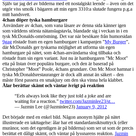
Själv tar jag del av bilderna med ett nostalgiskt leende – även om det
utgör viss smolk i bägaren att min egen 3310:a slutade fungera p.g.a
mitt handsvett.
4chan döper tyska hamburgare
Användare av 4chan, som vana läsare av denna sida känner igen
som världens största nätanslagstavla, blandade sig i veckan in i en
tysk McDonalds-omröstning. Det var när besökare från humorsidan
9gag
röstade fram en egen hamburgare i kampanjen ”
My Burger
”,
där McDonalds ger tyskarna möjlighet att utforma sin egen
hamburgare på nätet, som 4chan-användarna slog tillbaka och
röstade fram sin egen variant. Just nu är hamburgaren ”Mc Moot”
etta på listan över populära burgare, och den är baserad på
Christopher ”Moot” Poole, 4chans grundare. Om Mc Moot hamnar i
tyska McDonaldsrestauranger är dock allt annat än säkert – den
måste först passera en smakjury om den ska vinna hela klabbet.
Ålar berättar skämt och väntar ivrigt på reaktion
“Eels always look like they just told a joke and are
waiting for a reaction.”
twitter.com/Jazminlee23/st…
— Jazmin Lee (@Jazminlee23)
January 9, 2012
Det började med en enkel bild. Någon anonym hjälte på nätet
illustrerade en iakttagelse: ålar har ett standardansiktsuttryck (eller
muränor, som det egentligen är på bilderna) som ser ut som de precis
berättat ett dåligt skämt, och väntar på lyssnarens reaktion.
Jazmin