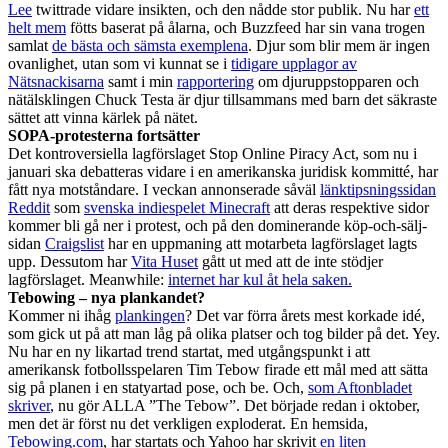
Lee
twittrade vidare insikten, och den nådde stor publik. Nu har
ett
helt mem
fötts baserat på ålarna, och Buzzfeed har sin vana trogen
samlat
de bästa och sämsta exemplena
. Djur som blir mem är ingen
ovanlighet, utan som vi kunnat se i
tidigare upplagor av
Nätsnackisarna
samt i min
rapportering
om djuruppstopparen och
nätälsklingen Chuck Testa är djur tillsammans med barn det säkraste
sättet att vinna kärlek på nätet.
SOPA-protesterna fortsätter
Det kontroversiella lagförslaget Stop Online Piracy Act, som nu i
januari ska debatteras vidare i en amerikanska juridisk kommitté, har
fått nya motståndare. I veckan annonserade såväl
länktipsningssidan
Reddit
som
svenska indiespelet Minecraft
att deras respektive sidor
kommer bli gå ner i protest, och på den dominerande köp-och-sälj-
sidan
Craigslist
har en uppmaning att motarbeta lagförslaget lagts
upp. Dessutom har
Vita Huset
gått ut med att de inte stödjer
lagförslaget. Meanwhile:
internet har kul åt hela saken.
Tebowing – nya plankandet?
Kommer ni ihåg
plankingen
? Det var förra årets mest korkade idé,
som gick ut på att man låg på olika platser och tog bilder på det. Yey.
Nu har en ny likartad trend startat, med utgångspunkt i att
amerikansk fotbollsspelaren Tim Tebow firade ett mål med att sätta
sig på planen i en statyartad pose, och be. Och,
som Aftonbladet
skriver
, nu gör ALLA ”The Tebow”. Det började redan i oktober,
men det är först nu det verkligen exploderat. En hemsida,
Tebowing.com
, har startats och Yahoo har skrivit
en liten