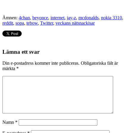
Ämnen:
4chan
,
beyonce
,
internet
,
jay-z
,
mcdonalds
,
nokia 3310
,
reddit
,
sopa
,
tebow
,
Twitter
,
veckans nätsnackisar
Lämna ett svar
Din e-postadress kommer inte publiceras.
Obligatoriska fält är
märkta
*
Namn
*