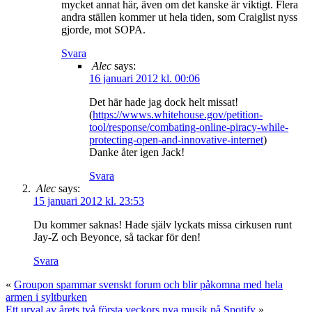
mycket annat här, även om det kanske är viktigt. Flera
andra ställen kommer ut hela tiden, som Craiglist nyss
gjorde, mot SOPA.
Svara
Alec
says:
16 januari 2012 kl. 00:06
Det här hade jag dock helt missat!
(
https://wwws.whitehouse.gov/petition-
tool/response/combating-online-piracy-while-
protecting-open-and-innovative-internet
)
Danke åter igen Jack!
Svara
Alec
says:
15 januari 2012 kl. 23:53
Du kommer saknas! Hade själv lyckats missa cirkusen runt
Jay-Z och Beyonce, så tackar för den!
Svara
«
Groupon spammar svenskt forum och blir påkomna med hela
armen i syltburken
Ett urval av årets två första veckors nya musik på Spotify
»