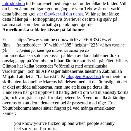
introduktion
till fenomenet med några rätt underhållande bilder. Vill
du ha en ännu tydligare genomgång av vem Tebow är och varför
detta blivit en grej
står Gawker till din tjänst
. Vi får se hur länge
detta håller på – förhoppningsvis överlever det inte sig själv på
samma sätt som den förhatliga plankingen gjorde.
Amerikanska soldater kissar på talibaner
En
https://www.youtube.com/watch?v=F6lR3ZGFwvI”
film
frameborder=”0″ width=”385″ height=”225″>
Liten varning
på
utfärdad för känsliga tittare: de kissar på lik
hur amerikanska soldater kissar på liken av döda talibaner dök i
onsdags upp på Youtube, och har därefter spritts vilt på nätet. Hillary
Clinton har kallat beteendet ”oförenligt med amerikanska
värderingar”, och till AFP säger talibanernas talesman Zabihullah
Mujahid att det är ”barbariskt”. På
bloggen Buzzflash
kommenterar
skribenten Jacqueline Marcus händelsen med att det är lustigt att det
är okej att döda talibanerna, men inte att kissa på deras lik.
Händelsen har gett upphov till häftig debatt om vad utlandsstyrkorna
gör, och var gränsen går för okej beteende. Även om alla är tämligen
överens om att den i detta exempel är passerad med råge. En
Youtubekommentator sätter fingret på vad många amerikaner
känner:
you know you’ve fucked up bad when people actually
feel sorry for Terrorists.