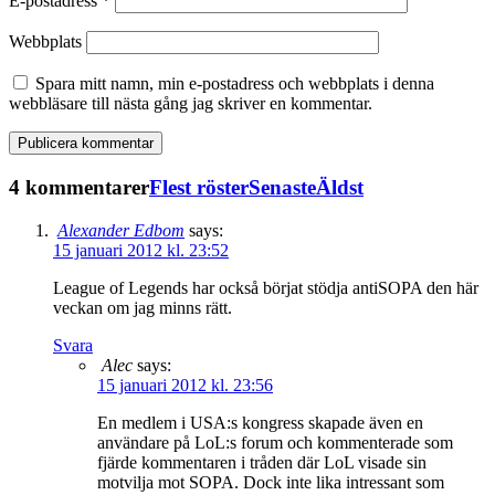
E-postadress
*
Webbplats
Spara mitt namn, min e-postadress och webbplats i denna
webbläsare till nästa gång jag skriver en kommentar.
4 kommentarer
Flest röster
Senaste
Äldst
Alexander Edbom
says:
15 januari 2012 kl. 23:52
League of Legends har också börjat stödja antiSOPA den här
veckan om jag minns rätt.
Svara
Alec
says:
15 januari 2012 kl. 23:56
En medlem i USA:s kongress skapade även en
användare på LoL:s forum och kommenterade som
fjärde kommentaren i tråden där LoL visade sin
motvilja mot SOPA. Dock inte lika intressant som