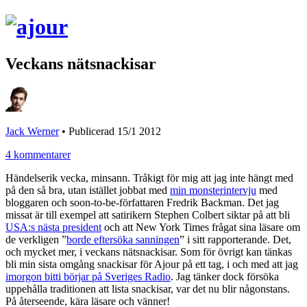
Veckans nätsnackisar
Jack Werner
•
Publicerad 15/1 2012
4 kommentarer
Händelserik vecka, minsann. Tråkigt för mig att jag inte hängt med
på den så bra, utan istället jobbat med
min monsterintervju
med
bloggaren och soon-to-be-författaren Fredrik Backman. Det jag
missat är till exempel att satirikern Stephen Colbert siktar på att bli
USA:s nästa president
och att New York Times frågat sina läsare om
de verkligen ”
borde eftersöka sanningen
” i sitt rapporterande. Det,
och mycket mer, i veckans nätsnackisar. Som för övrigt kan tänkas
bli min sista omgång snackisar för Ajour på ett tag, i och med att jag
imorgon bitti börjar på Sveriges Radio
. Jag tänker dock försöka
uppehålla traditionen att lista snackisar, var det nu blir någonstans.
På återseende, kära läsare och vänner!