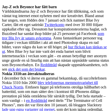
Jay-Z och Beyonce har fått barn
Världskändisarna Jay-Z och Beyonce har fått tillökning, och som
väntat tog internet emot nyheten med stor kreativitet. Bland annat
har ungen, som föddes den 7 januari och fick namnet Blue Ivy
Carter, fått ett eget satiriskt
Twitterkonto
med över 30 000 följare
uppkallat efter sig. Dessutom har konspirationsteorierna haglat, och
Buzzfeed har samlat ihop bilder på 25 personer på Facebook
som
tror Blu Ivy är satans avkomma
. Ännu fantasirikare personer tog
tidigare i veckan tillfället i akt att med Photoshop skapa en rad
bilder, varav några du kan se till höger, på
hur flickan kan tänkas se
ut
. Men Blue Ivy har inte varit det enda barnet som blivit
internetsnackis i veckan som gått – en annan betydligt mer anonym
unge gjorde en så finurlig min att han nästan uppnådde samma status
som Beyoncebabyn. En
Reddittråd
skapade uppmärksamheten, och
sen
gick det som det brukar
.
Nokia 3310:an återaktualiseras
I december fick vi återse en gammal bekantskap, då succételefonen
Nokia 3310 från 2000
blev telefonernas memmotsvarighet till
Chuck Norris
. Emfasen ligger på telefonens otroliga hållbarhet och
batteritid, som om man sätter den i kontrast till iPhonens dåliga
prestation på båda områdena blir särskilt tydlig. Det hela startade –
som vanligt – i
en Reddittråd
med titeln ”The Terminator of Cell
Phones”, men det var först den 10 januari, då bloggen Slacktory
lade upp egna varianter på memet
, som det kom igång ordentligt.