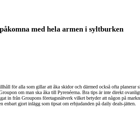
 påkomna med hela armen i syltburken
illhåll för alla som gillar att åka skidor och därmed också ofta planerar 
Groupon om man ska åka till Pyrenéerna. Bra tips är inte direkt ovanligt
oggat in från Groupons företagsnätverk vilket betyder att någon på mark
n enbart gjort inlägg som tipsat om erbjudanden på daily deals-jätten.