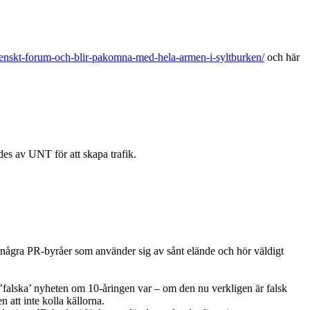
venskt-forum-och-blir-pakomna-med-hela-armen-i-syltburken/
och här
es av UNT för att skapa trafik.
te några PR-byråer som använder sig av sånt elände och hör väldigt
n ’falska’ nyheten om 10-åringen var – om den nu verkligen är falsk
n att inte kolla källorna.