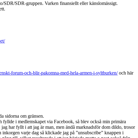
ppo/SDR/SDR-gruppen. Varken finansiellt eller känslomässigt.
tt.
et/
venskt-forum-och-blir-pakomna-med-hela-armen-i-syltburken/
och här
da sidorna om gränsen.
h fyllde i medlemskapet via Facebook, så blev också min primära
 jag har fyllt i att jag är man, men ändå marknadsför dom dildo, trosor
 inkorgen varje dag så klickade jag på ”unsubscribe” knappen i