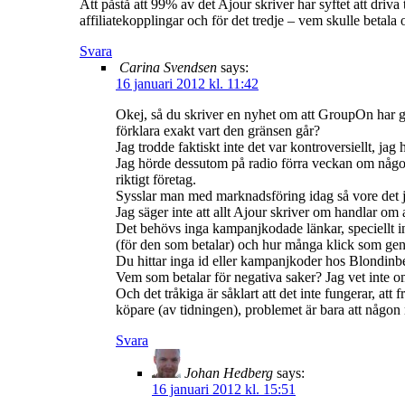
Att påstå att 99% av det Ajour skriver har syftet att driva t
affiliatekopplingar och för det tredje – vem skulle betala 
Svara
Carina Svendsen
says:
16 januari 2012 kl. 11:42
Okej, så du skriver en nyhet om att GroupOn har gj
förklara exakt vart den gränsen går?
Jag trodde faktiskt inte det var kontroversiellt, j
Jag hörde dessutom på radio förra veckan om någon 
riktigt företag.
Sysslar man med marknadsföring idag så vore det ju n
Jag säger inte att allt Ajour skriver om handlar om a
Det behövs inga kampanjkodade länkar, speciellt in
(för den som betalar) och hur många klick som gene
Du hittar inga id eller kampanjkoder hos Blondinbel
Vem som betalar för negativa saker? Jag vet inte om
Och det tråkiga är såklart att det inte fungerar, att
köpare (av tidningen), problemet är bara att någo
Svara
Johan Hedberg
says:
16 januari 2012 kl. 15:51