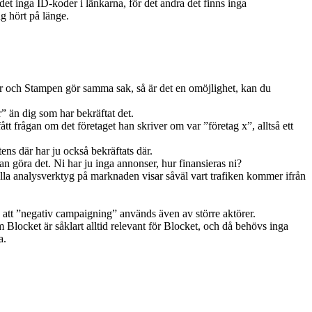
ns det inga ID-koder i länkarna, för det andra det finns inga
ag hört på länge.
er och Stampen gör samma sak, så är det en omöjlighet, kan du
” än dig som har bekräftat det.
 frågan om det företaget han skriver om var ”företag x”, alltså ett
ens där har ju också bekräftats där.
kan göra det. Ni har ju inga annonser, hur finansieras ni?
alla analysverktyg på marknaden visar såväl vart trafiken kommer ifrån
å att ”negativ campaigning” används även av större aktörer.
 om Blocket är såklart alltid relevant för Blocket, och då behövs inga
a.