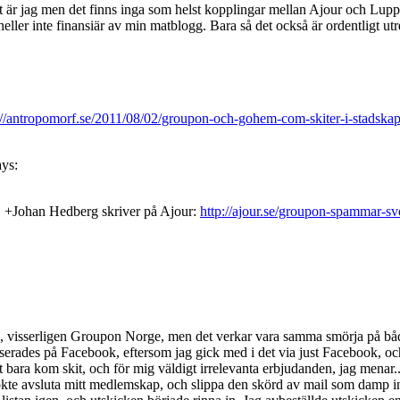
 det är jag men det finns inga som helst kopplingar mellan Ajour och Lu
ller inte finansiär av min matblogg. Bara så det också är ordentligt utre
://antropomorf.se/2011/08/02/groupon-och-gohem-com-skiter-i-stadskap
ays:
. +Johan Hedberg skriver på Ajour:
http://ajour.se/groupon-spammar-s
 visserligen Groupon Norge, men det verkar vara samma smörja på bå
erades på Facebook, eftersom jag gick med i det via just Facebook, oc
bara kom skit, och för mig väldigt irrelevanta erbjudanden, jag menar..
ökte avsluta mitt medlemskap, och slippa den skörd av mail som damp in