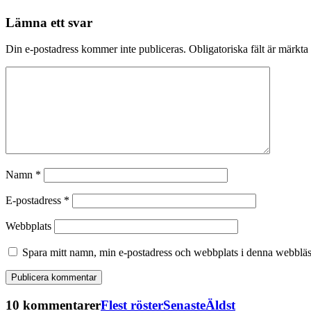
Lämna ett svar
Din e-postadress kommer inte publiceras.
Obligatoriska fält är märkta
Namn
*
E-postadress
*
Webbplats
Spara mitt namn, min e-postadress och webbplats i denna webbläsa
10 kommentarer
Flest röster
Senaste
Äldst