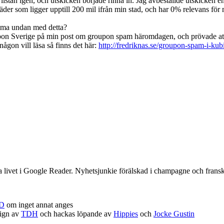
 listan igen, och utskicken började rinna in. Jag avbeställde utskicken en 
r som ligger upptill 200 mil ifrån min stad, och har 0% relevans för m
omma undan med detta?
pon Sverige på min post om groupon spam häromdagen, och prövade att fö
ågon vill läsa så finns det här:
http://fredriknas.se/groupon-spam-i-kub
a livet i Google Reader. Nyhetsjunkie förälskad i champagne och frans
D
om inget annat anges
sign av
TDH
och hackas löpande av
Hippies
och
Jocke Gustin