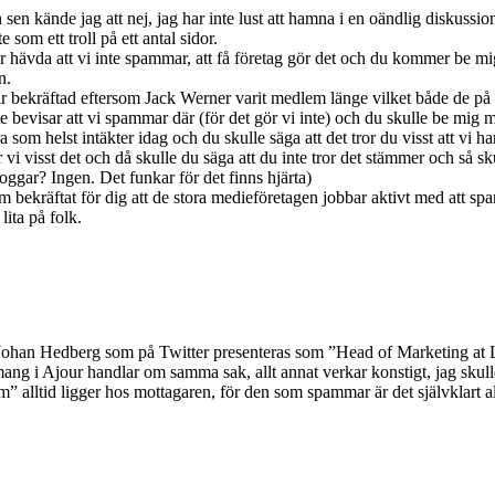
en sen kände jag att nej, jag har inte lust att hamna i en oändlig diskus
som ett troll på ett antal sidor.
da att vi inte spammar, att få företag gör det och du kommer be mig bev
n.
är bekräftad eftersom Jack Werner varit medlem länge vilket både de på F
inte bevisar att vi spammar där (för det gör vi inte) och du skulle be mig 
ra som helst intäkter idag och du skulle säga att det tror du visst att vi h
r vi visst det och då skulle du säga att du inte tror det stämmer och så 
oggar? Ingen. Det funkar för det finns hjärta)
om bekräftat för dig att de stora medieföretagen jobbar aktivt med att sp
lita på folk.
 Johan Hedberg som på Twitter presenteras som ”Head of Marketing a
gemang i Ajour handlar om samma sak, allt annat verkar konstigt, jag sku
m” alltid ligger hos mottagaren, för den som spammar är det självklart al