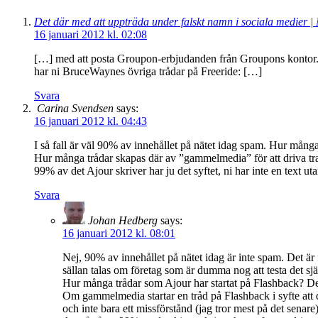
Det där med att uppträda under falskt namn i sociala medier | 
16 januari 2012 kl. 02:08
[…] med att posta Groupon-erbjudanden från Groupons kontor
har ni BruceWaynes övriga trådar på Freeride: […]
Svara
Carina Svendsen
says:
16 januari 2012 kl. 04:43
I så fall är väl 90% av innehållet på nätet idag spam. Hur många t
Hur många trådar skapas där av ”gammelmedia” för att driva tra
99% av det Ajour skriver har ju det syftet, ni har inte en text uta
Svara
Johan Hedberg
says:
16 januari 2012 kl. 08:01
Nej, 90% av innehållet på nätet idag är inte spam. Det är
sällan talas om företag som är dumma nog att testa det sjä
Hur många trådar som Ajour har startat på Flashback? Det
Om gammelmedia startar en tråd på Flashback i syfte att d
och inte bara ett missförstånd (jag tror mest på det senare)