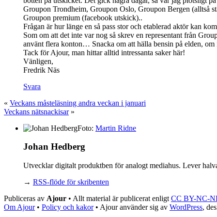
botten på utskicket. Det gick några dagar, så var jag plötsligt på
Groupon Trondheim, Groupon Oslo, Groupon Bergen (alltså städe
Groupon premium (facebook utskick)..
Frågan är hur länge en så pass stor och etablerad aktör kan k
Som om att det inte var nog så skrev en representant från Grou
använt flera konton… Snacka om att hälla bensin på elden, om n
Tack för Ajour, man hittar alltid intressanta saker här!
Vänligen,
Fredrik Näs
Svara
«
Veckans måsteläsning andra veckan i januari
Veckans nätsnackisar
»
Foto:
Martin Ridne
Johan Hedberg
Utvecklar digitalt produktben för analogt mediahus. Lever halv
→
RSS-flöde för skribenten
Publiceras av
Ajour
• Allt material är publicerat enligt
CC BY-NC-N
Om Ajour
•
Policy och kakor
•
Ajour använder sig av
WordPress
, de