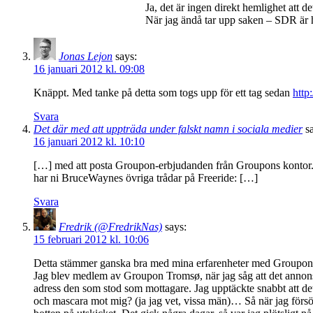
Ja, det är ingen direkt hemlighet att
När jag ändå tar upp saken – SDR är he
Jonas Lejon
says:
16 januari 2012 kl. 09:08
Knäppt. Med tanke på detta som togs upp för ett tag sedan
http
Svara
Det där med att uppträda under falskt namn i sociala medier
s
16 januari 2012 kl. 10:10
[…] med att posta Groupon-erbjudanden från Groupons kontor
har ni BruceWaynes övriga trådar på Freeride: […]
Svara
Fredrik (@FredrikNas)
says:
15 februari 2012 kl. 10:06
Detta stämmer ganska bra med mina erfarenheter med Groupon,
Jag blev medlem av Groupon Tromsø, när jag såg att det annons
adress den som stod som mottagare. Jag upptäckte snabbt att det 
och mascara mot mig? (ja jag vet, vissa män)… Så när jag förs