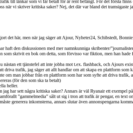
rafik till länkar som vi får betalt för är rent befängt. För det första fin
oss när vi skriver kritiska saker? Nej, det där var bland det tramsigaste j
ort det här, men när jag säger att Ajour, Nyheter24, Schibstedt, Bonni
ag har haft den diskussionen med mer namnkunniga skribenter/”journalister
som skrivit en bok om detta, som förvisso var fiktion, men han hade fått
ästan ett tjänstefel att inte jobba mot t.ex. flashback, och Ajours exist
tt driva trafik, jag säger att allt handlar om att skapa en plattform som 
te om man jobbar från en plattform som har som syfte att driva trafik, 
reras (för den som ska ta betalt)
la heller.
 jag har sett några kritiska saker? Annars är väl Ryanair ett exempel p
 framförallt ”gammelmedia” sålt ut sig i tron att trafik är pengar, en text
n måste generera inkomsterna, annars slutar även annonspengarna komm