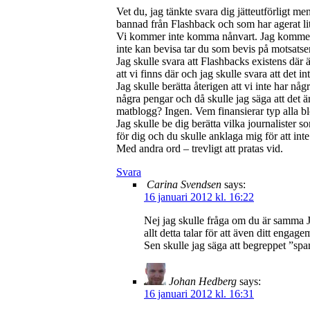
Vet du, jag tänkte svara dig jätteutförligt m
bannad från Flashback och som har agerat lite 
Vi kommer inte komma nånvart. Jag kommer häv
inte kan bevisa tar du som bevis på motsatse
Jag skulle svara att Flashbacks existens där 
att vi finns där och jag skulle svara att det 
Jag skulle berätta återigen att vi inte har någ
några pengar och då skulle jag säga att det ä
matblogg? Ingen. Vem finansierar typ alla bl
Jag skulle be dig berätta vilka journalister s
för dig och du skulle anklaga mig för att inte 
Med andra ord – trevligt att pratas vid.
Svara
Carina Svendsen
says:
16 januari 2012 kl. 16:22
Nej jag skulle fråga om du är samma
allt detta talar för att även ditt enga
Sen skulle jag säga att begreppet ”spa
Johan Hedberg
says:
16 januari 2012 kl. 16:31