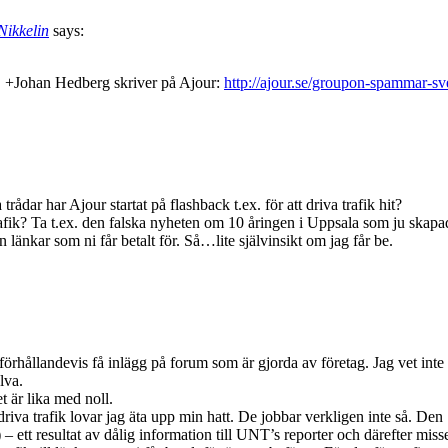
Nikkelin
says:
. +Johan Hedberg skriver på Ajour:
http://ajour.se/groupon-spammar-s
rådar har Ajour startat på flashback t.ex. för att driva trafik hit?
fik? Ta t.ex. den falska nyheten om 10 åringen i Uppsala som ju skapad
n länkar som ni får betalt för. Så…lite självinsikt om jag får be.
 förhållandevis få inlägg på forum som är gjorda av företag. Jag vet in
lva.
 är lika med noll.
riva trafik lovar jag äta upp min hatt. De jobbar verkligen inte så. De
 – ett resultat av dålig information till UNT’s reporter och därefter misse