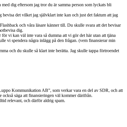
sion med dig eftersom jag tror du är samma person som lyckats bli
isa det vilket jag självklart inte kan och just det faktum att jag
lashback och våra läsare känner till. Du skulle svara att det bevisar
motbevisa dig.
ar för vi kan väl inte vara så dumma att vi gör det här utan att tjäna
skulle vi spendera några inlägg på den frågan. (vem finansierar min
amma och du skulle så klart inte berätta. Jag skulle tappa förtroendet
t Luppo Kommunikation AB”, som verkar vara en del av SDR, och att
lle också säga att finansieringen väl kommer därifrån.
ltid relevant, och därför aldrig spam.