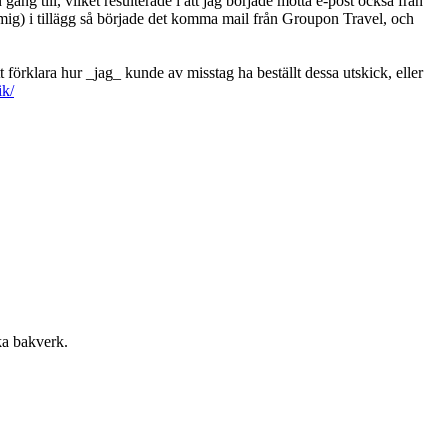
gång till, vilket resulterade i att jag började motta e-post också från
ig) i tillägg så började det komma mail från Groupon Travel, och
rklara hur _jag_ kunde av misstag ha beställt dessa utskick, eller
ik/
ka bakverk.