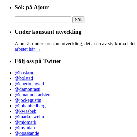
Sök på Ajour
Sök
efter:
Under konstant utveckling
Ajour är under konstant utveckling, det är en av styrkorna i det
arbetet här →
Följ oss på Twitter
@baskrud
@bolstad
@cherin_awad
@damonrasti
@emanuelkarlsten
@jockegustin
@johanhedberg
@kwasbeb
@markuswelin
@mjomark
@mymlan
@opassande