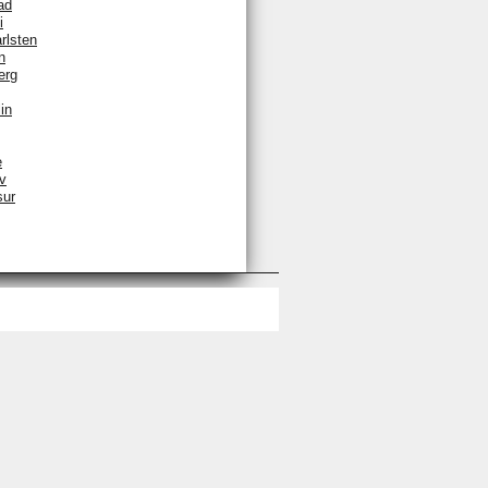
ad
i
rlsten
n
erg
in
e
v
sur