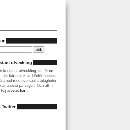
our
tant utveckling
er konstant utveckling, det är en
i det här projektet. Därför hoppas
r tålamod med eventuella tokigheter
as uppstå på vägen. Och att ni
–
följ arbetet här →
å Twitter