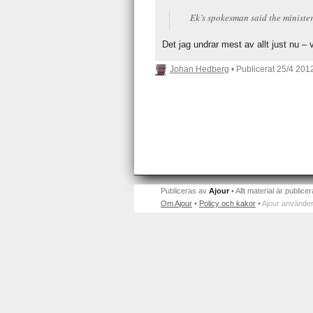
Ek’s spokesman said the minister
Det jag undrar mest av allt just nu –
Johan Hedberg
• Publicerat
25/4 201
Publiceras av
Ajour
• Allt material är publicer
Om Ajour
•
Policy och kakor
•
Ajour använder