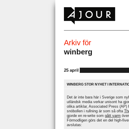
Arkiv för
winberg
25 april
WINBERG STOR NYHET I INTERNATI
Det är inte bara här i Sverige som 
utländsk media verkar unisont ha gjort
olika artiklar, Associated Press (AP) 
snöbollen i rullning är som så ofta
Th
gjorde en re-write som
gått varm
över
Förmodligen görs det en del high-five
avslutas: