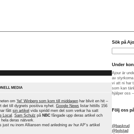
Sök på Aj
Sök
efter:
Under kons
Ajour är und
av styrkorna 
vi att ni ha
ONELL MEDIA
som kan tänk
hjälper oss 
nyheten om
’fel’ Winberg som kom till middagen
har blivit en hit –
 det till dygnets positiva nyhet.
Google News
listar hittills 156
Följ oss p
har fått
sin artikel
vida spridd men det som verkar ha satt
e Local
.
Sam Schulz
på
NBC
fångade upp deras artikel och
 hela deras nätverk.
s just nu inom Alliansen med anledning av hur AP’s artikel
@baskrud
@bolstad