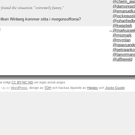
@cherin_aw
@damonrast
 found the situation ”extremely funny.”
@emanuelka
@jockegusti
 vilken Winberg kommer sitta i morgonsofforna?
@johanhedb
@kwasbeb
2
→
@markuswel
@mjomark
@mymlan
@opassand
@petrajanko
@tanvirman
@ulfbjereld
at enligt
CC BY-NC-ND
om inget annat anges
 sig av
WordPress
, design av
TDH
och hackas löpande av
Hippies
och
Jocke Gustin