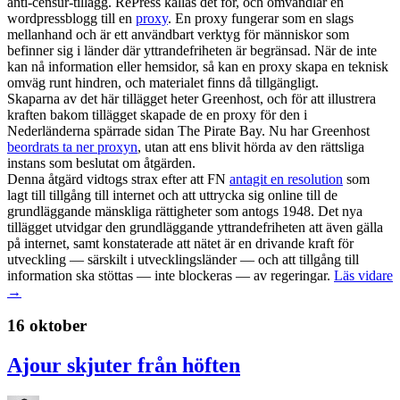
anti-censur-tillägg. RePress kallas det för, och omvandlar en
wordpressblogg till en
proxy
. En proxy fungerar som en slags
mellanhand och är ett användbart verktyg för människor som
befinner sig i länder där yttrandefriheten är begränsad. När de inte
kan nå information eller hemsidor, så kan en proxy skapa en teknisk
omväg runt hindren, och materialet finns då tillgängligt.
Skaparna av det här tillägget heter Greenhost, och för att illustrera
kraften bakom tillägget skapade de en proxy för den i
Nederländerna spärrade sidan The Pirate Bay. Nu har Greenhost
beordrats ta ner proxyn
, utan att ens blivit hörda av den rättsliga
instans som beslutat om åtgärden.
Denna åtgärd vidtogs strax efter att FN
antagit en resolution
som
lagt till tillgång till internet och att uttrycka sig online till de
grundläggande mänskliga rättigheter som antogs 1948. Det nya
tillägget utvidgar den grundläggande yttrandefriheten att även gälla
på internet, samt konstaterade att nätet är en drivande kraft för
utveckling — särskilt i utvecklingsländer — och att tillgång till
information ska stöttas — inte blockeras — av regeringar.
Läs vidare
→
16 oktober
Ajour skjuter från höften