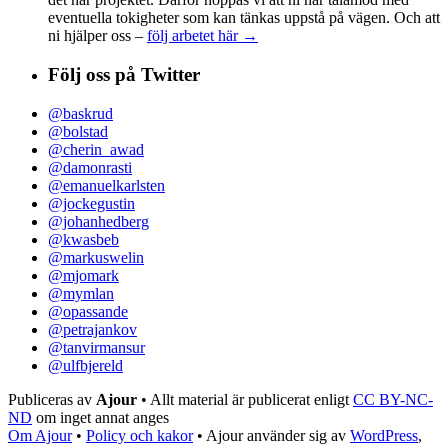
eventuella tokigheter som kan tänkas uppstå på vägen. Och att
ni hjälper oss –
följ arbetet här →
Följ oss på Twitter
@baskrud
@bolstad
@cherin_awad
@damonrasti
@emanuelkarlsten
@jockegustin
@johanhedberg
@kwasbeb
@markuswelin
@mjomark
@mymlan
@opassande
@petrajankov
@tanvirmansur
@ulfbjereld
Publiceras av
Ajour
• Allt material är publicerat enligt
CC BY-NC-
ND
om inget annat anges
Om Ajour
•
Policy och kakor
•
Ajour använder sig av
WordPress
,