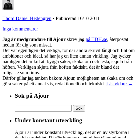
Thord Daniel Hedengren
•
Publicerad 16/10 2011
Inga kommentarer
Jag är medgrundare till Ajour
skrev jag
på TDH.se
, återpostat
nedan för dig som missat.
Det var egentligen det viktiga, för där andra skrivit långt och fint om
ambitioner och ideal, så har jag en liten annan vinkling. Jag tycker
nämligen det är kul att bygga saker, skaka om och testa, skjuta från
höften. Verkligen skjuta från höften faktiskt, det är bland det
roligaste som finns.
Därför gillar jag tanken bakom Ajour, möjligheten att skaka om och
göra saker på ett annat vis, redaktionellt och tekniskt.
Läs vidare →
Sök på Ajour
Sök
efter:
Under konstant utveckling
Ajour är under konstant utveckling, det är en av styrkorna i
det här projektet. Därför hoppas vi att ni har tålamod med