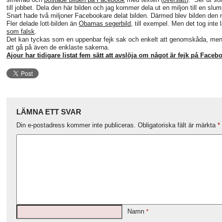
till jobbet. Dela den här bilden och jag kommer dela ut en miljon till en sl
Snart hade två miljoner Facebookare delat bilden. Därmed blev bilden den 
Fler delade lott-bilden än
Obamas segerbild
, till exempel. Men det tog inte 
som falsk
.
Det kan tyckas som en uppenbar fejk sak och enkelt att genomskåda, me
att gå på även de enklaste sakerna.
Ajour har tidigare listat fem sätt att avslöja om något är fejk på Faceb
LÄMNA ETT SVAR
Din e-postadress kommer inte publiceras.
Obligatoriska fält är märkta
*
Namn
*