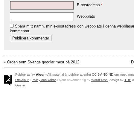
E-postadress
*
Webbplats
Spara mitt namn, min e-postadress och webbplats i denna webbläsare 
kommentar.
«
Orden som Sverige googlar mest på 2012
D
Publiceras av
Ajour
• Allt material är publicerat enligt
CC BY-NC-ND
om inget ann
Om Ajour
•
Policy och kakor
•
Ajour använder sig av
WordPress
, design av
TDH
o
Gustin