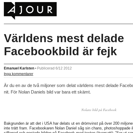
Världens mest delade
Facebookbild är fejk
Emanuel Karlsten
•
Publicerad 6/12 2012
Inga kommentarer
Är du en av de två miljoner som delat världens mest delade Facebo
nit. För Nolan Daniels bild var bara ett skämt.
Nolans bild på Facebook
Bakgrunden är att det i USA har delats ut en drömvinst på över 200 miljone
inte trätt fram. Facebookaren Nolan Daniel såg sin chans, photoshoppade i
sifferrad och
postade bilden på Facebook
med texten (
översatt
): ”Ser ut 