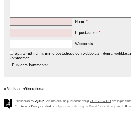
Namn
*
E-postadress
*
Webbplats
Spara mitt namn, min e-postadress och webbplats i denna webbläsare 
kommentar.
«
Veckans nätsnackisar
Publiceras av
Ajour
• Allt material är publicerat enligt
CC BY-NC-ND
om inget ann
Om Ajour
•
Policy och kakor
•
Ajour använder sig av
WordPress
, design av
TDH
o