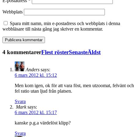
E-postadress
*
Webbplats
Spara mitt namn, min e-postadress och webbplats i denna
webbläsare till nästa gång jag skriver en kommentar.
4 kommentarer
Flest röster
Senaste
Äldst
Anders
says:
6 mars 2012 kl. 15:12
Men kom igen, ok för att vara föst, men utzoomat, felvänt och
fel ratio utan ljud från platsen.
Svara
Mark
says:
6 mars 2012 kl. 15:17
kanske p.g.a värdelöst klipp?
Svara