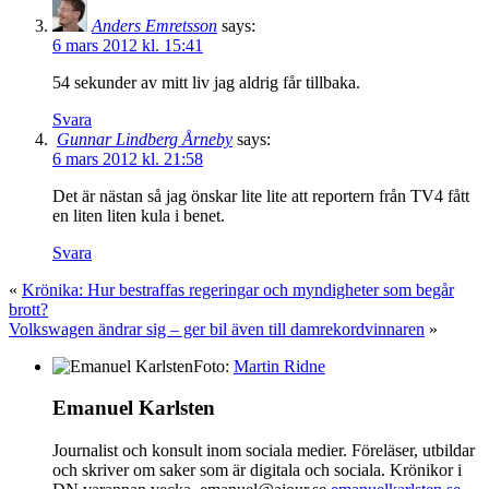
Anders Emretsson
says:
6 mars 2012 kl. 15:41
54 sekunder av mitt liv jag aldrig får tillbaka.
Svara
Gunnar Lindberg Årneby
says:
6 mars 2012 kl. 21:58
Det är nästan så jag önskar lite lite att reportern från TV4 fått
en liten liten kula i benet.
Svara
«
Krönika: Hur bestraffas regeringar och myndigheter som begår
brott?
Volkswagen ändrar sig – ger bil även till damrekordvinnaren
»
Foto:
Martin Ridne
Emanuel Karlsten
Journalist och konsult inom sociala medier. Föreläser, utbildar
och skriver om saker som är digitala och sociala. Krönikor i