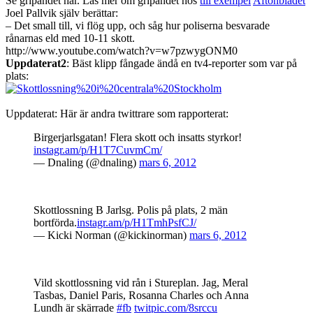
Se gripandet här. Läs mer om gripandet hos
till exempel
Aftonbladet
Joel Pallvik själv berättar:
– Det small till, vi flög upp, och såg hur poliserna besvarade
rånarnas eld med 10-11 skott.
http://www.youtube.com/watch?v=w7pzwygONM0
Uppdaterat2
: Bäst klipp fångade ändå en tv4-reporter som var på
plats:
Uppdaterat: Här är andra twittrare som rapporterat:
Birgerjarlsgatan! Flera skott och insatts styrkor!
instagr.am/p/H1T7CuvmCm/
— Dnaling (@dnaling)
mars 6, 2012
Skottlossning B Jarlsg. Polis på plats, 2 män
bortförda.
instagr.am/p/H1TmhPsfCJ/
— Kicki Norman (@kickinorman)
mars 6, 2012
Vild skottlossning vid rån i Stureplan. Jag, Meral
Tasbas, Daniel Paris, Rosanna Charles och Anna
Lundh är skärrade
#fb
twitpic.com/8srccu