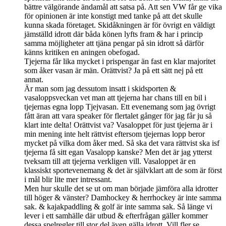
bättre välgörande ändamål att satsa på. Att sen VW får ge vika
för opinionen är inte konstigt med tanke på att det skulle
kunna skada företaget. Skidåkningen är för övrigt en väldigt
jämställd idrott där båda könen lyfts fram & har i princip
samma möjligheter att tjäna pengar på sin idrott så därför
känns kritiken en aningen obefogad.
Tjejerna får lika mycket i prispengar än fast en klar majoritet
som åker vasan är män. Orättvist? Ja på ett sätt nej på ett
annat.
Är man som jag dessutom insatt i skidsporten &
vasaloppsveckan vet man att tjejerna har chans till en bil i
tjejernas egna lopp Tjejvasan. Ett evenemang som jag övrigt
fått äran att vara speaker för flertalet gånger för jag får ju så
klart inte delta! Orättvist va? Vasaloppet för just tjejerna är i
min mening inte helt rättvist eftersom tjejernas lopp beror
mycket på vilka dom åker med. Så ska det vara rättvist ska isf
tjejerna få sitt egan Vasalopp kanske? Men det är jag ytterst
tveksam till att tjejerna verkligen vill. Vasaloppet är en
klassiskt sportevenemang & det är självklart att de som är först
i mål blir lite mer intressant.
Men hur skulle det se ut om man började jämföra alla idrotter
till höger & vänster? Damhockey & herrhockey är inte samma
sak. & kajakpaddling & golf är inte samma sak. Så länge vi
lever i ett samhälle där utbud & efterfrågan gäller kommer
dessa spelregler till stor del även gälla idrott. Vill fler se