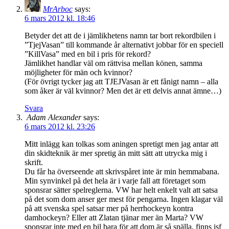
MrArboc
says:
6 mars 2012 kl. 18:46
Betyder det att de i jämlikhetens namn tar bort rekordbilen i
”TjejVasan” till kommande år alternativt jobbar för en speciell
”KillVasa” med en bil i pris för rekord?
Jämlikhet handlar väl om rättvisa mellan könen, samma
möjligheter för män och kvinnor?
(För övrigt tycker jag att TJEJVasan är ett fånigt namn – alla
som åker är väl kvinnor? Men det är ett delvis annat ämne…)
Svara
Adam Alexander
says:
6 mars 2012 kl. 23:26
Mitt inlägg kan tolkas som aningen spretigt men jag antar att
din skidteknik är mer spretig än mitt sätt att utrycka mig i
skrift.
Du får ha överseende att skrivspåret inte är min hemmabana.
Min synvinkel på det hela är i varje fall att företaget som
sponsrar sätter spelreglerna. VW har helt enkelt valt att satsa
på det som dom anser ger mest för pengarna. Ingen klagar väl
på att svenska spel satsar mer på herrhockeyn kontra
damhockeyn? Eller att Zlatan tjänar mer än Marta? VW
sponsrar inte med en bil bara för att dom är så snälla, finns isf