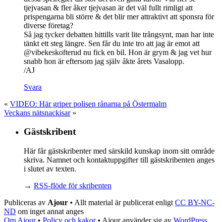
tjejvasan & fler åker tjejvasan är det väl fullt rimligt att
prispengarna bli större & det blir mer attraktivt att sponsra för
diverse företag?
Så jag tycker debatten hittills varit lite trångsynt, man har inte
tänkt ett steg längre. Sen får du inte tro att jag är emot att
@vibekeskofterud nu fick en bil. Hon är grym & jag vet hur
snabb hon är eftersom jag själv åkte årets Vasalopp.
/AJ
Svara
«
VIDEO: Här griper polisen rånarna på Östermalm
Veckans nätsnackisar
»
Gästskribent
Här får gästskribenter med särskild kunskap inom sitt område
skriva. Namnet och kontaktuppgifter till gästskribenten anges
i slutet av texten.
→
RSS-flöde för skribenten
Publiceras av
Ajour
• Allt material är publicerat enligt
CC BY-NC-
ND
om inget annat anges
Om Ajour
•
Policy och kakor
•
Ajour använder sig av
WordPress
,