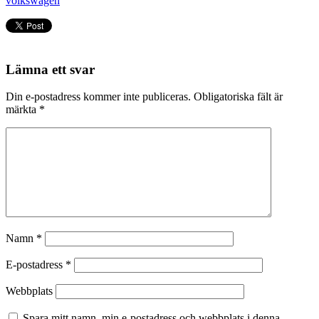
volkswagen
Lämna ett svar
Din e-postadress kommer inte publiceras.
Obligatoriska fält är
märkta
*
Namn
*
E-postadress
*
Webbplats
Spara mitt namn, min e-postadress och webbplats i denna