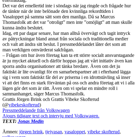
eftermiddag.
Det var det emellertid inte i söndags när jag ringde och frågade hur
de tänkte när de inte belönade den kvinnliga rekordtiden i
Vasaloppet på samma sätt som den manliga. Då sa Marcus
Thomasfolk att det var ”otroligt” men inte ”omöjligt” att man skulle
kunna ändra beslutet.
Idag, ett par dagar senare, har man alltså övervägt och tagit intryck
av påtryckningar bland annat från sociala och traditionella medier
och valt att ändra sitt beslut. I pressmeddelandet låter det som att
man verkligen omvärderat sakfrågan.
– Frågan om hur även företag kan ta ett större socialt ansvarstagande
är ju mycket aktuell och därför hoppas jag att vårt initiativ även kan
sporra andra organisationer att tänka bredare. Även om det ju
faktiskt är lite ovanligt för en samarbetspartner att i efterhand lägga
sig i vem som faktiskt får del av priserna i en idrottstävling så inser
vi att det finns en stark förväntan på oss och andra företag att vi i alla
lägen gör det som är rätt. Även om vi spelar en mindre roll i
sammanhanget, säger Marcus Thomasfolk.
Grattis Jörgen Brink och Grattis Vibeke Skofterud
(@
vibekeskofterud
)
Pressmeddelande från Volkswagen
Ajours tidigare text och intervju med Volkswagen.
TEXT:
Jonas Medin
Ämnen:
jörgen brink
,
tjejvasan
,
vasaloppet
,
vibeke skofterud
,