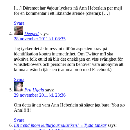
[…] Däremot har #ajour lyckats nå Ann Heberlein per mejl
för en kommentar i ett liknande ärende (citerar): […]
Svara
Deeped
says:
28 november 2011 kl. 08:35
Jag tycker det är intressant utifrån aspekten krav på
identifikation kontra internetfrihet. Om Twitter mfl ska
avkräva folk ett id så blir det onekligen en viss svårighet för
whistleblowers och personer som behöver vara anonyma att
kunna använda tjänsten (samma prob med Facebook).
Svara
Fru Uggla
says:
29 november 2011 kl. 23:36
Om detta är att vara Ann Heberlein så säger jag bara: You go
Ann!!!!!!
Svara
En trend inom kulturjournalistiken? « Tysta tankar
says: