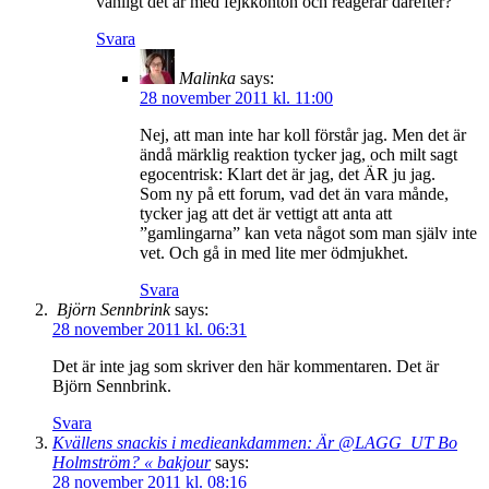
vanligt det är med fejkkonton och reagerar därefter?
Svara
Malinka
says:
28 november 2011 kl. 11:00
Nej, att man inte har koll förstår jag. Men det är
ändå märklig reaktion tycker jag, och milt sagt
egocentrisk: Klart det är jag, det ÄR ju jag.
Som ny på ett forum, vad det än vara månde,
tycker jag att det är vettigt att anta att
”gamlingarna” kan veta något som man själv inte
vet. Och gå in med lite mer ödmjukhet.
Svara
Björn Sennbrink
says:
28 november 2011 kl. 06:31
Det är inte jag som skriver den här kommentaren. Det är
Björn Sennbrink.
Svara
Kvällens snackis i medieankdammen: Är @LAGG_UT Bo
Holmström? « bakjour
says:
28 november 2011 kl. 08:16