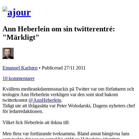
Ann Heberlein om sin twitterentré:
"Märkligt"
Emanuel Karlsten
•
Publicerad 27/11 2011
10 kommentarer
Kvällens medieankdammssnackis på Twitter var om författaren och
teologen Ann Heberlein verkligen var den som stod bakom
twitterkontot
@AnnHeberlein
.
Tidigt ute att ifrågasätta var Peter Wolodarski, Dagens nyheters chef
för ledarredaktionen.
Vilket fick Heberlein att ilskna till:
Men flera var fortfarande tveksamma. Bland annat hängivna fans