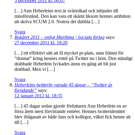
5 december 2011 kl. 00:07
[…] Ann Heberleins text är svårtolkad och inbjuder till
missförstånd. Den kan vara ett skämt liksom hennes ambition
att skriva SCUM 2.0. Notera det dubbla […]
Svara
Bokåret 2011 – enligt Marthina | Sociala förlag
says:
27 december 2011 kl. 18:20
[…] ett effektivt sätt att få mycket pr-plats, utan främst för
”dramat” kring hennes entré på Twitter nu i höst. Den ständigt
drabbade Heberlein lyckades ännu en gång att bli just
drabbad. Men vi […]
Svara
Heberleins twitterliv varade 45 dagar – ”Twitter är
förödande”
says:
12 januari 2012 kl. 18:35
[…] 45 dagar sedan gjorde författaren Ann Heberlein en av
förra årets mest förvirrande entréer. Hennes twitteridentitet
blev ifrågasatt av både fans och kollegor, vilket fick henne att
till […]
Svara