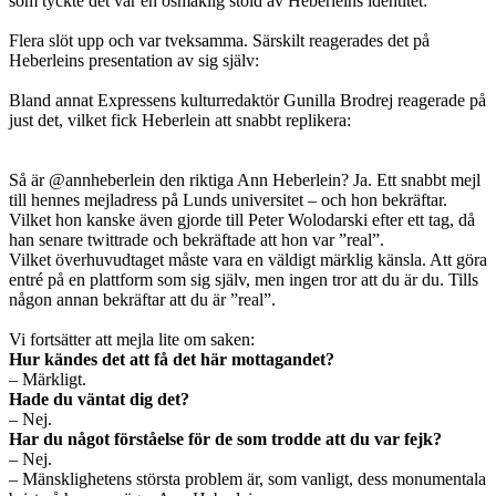
som tyckte det var en osmaklig stöld av Heberleins identitet:
Flera slöt upp och var tveksamma. Särskilt reagerades det på
Heberleins presentation av sig själv:
Bland annat Expressens kulturredaktör Gunilla Brodrej reagerade på
just det, vilket fick Heberlein att snabbt replikera:
Så är @annheberlein den riktiga Ann Heberlein? Ja. Ett snabbt mejl
till hennes mejladress på Lunds universitet – och hon bekräftar.
Vilket hon kanske även gjorde till Peter Wolodarski efter ett tag, då
han senare twittrade och bekräftade att hon var ”real”.
Vilket överhuvudtaget måste vara en väldigt märklig känsla. Att göra
entré på en plattform som sig själv, men ingen tror att du är du. Tills
någon annan bekräftar att du är ”real”.
Vi fortsätter att mejla lite om saken:
Hur kändes det att få det här mottagandet?
– Märkligt.
Hade du väntat dig det?
– Nej.
Har du något förståelse för de som trodde att du var fejk?
– Nej.
– Mänsklighetens största problem är, som vanligt, dess monumentala