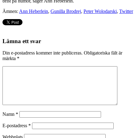
brist på humor, säger Ann Heberlein.
Ämnen:
Ann Heberlein
,
Gunilla Brodrej
,
Peter Wolodarski
,
Twitter
Lämna ett svar
Din e-postadress kommer inte publiceras.
Obligatoriska fält är
märkta
*
Namn
*
E-postadress
*
Webbplats