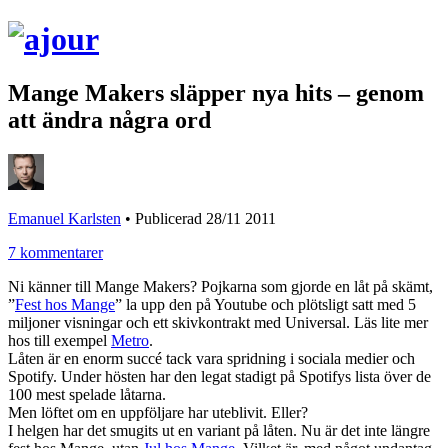
Mange Makers släpper nya hits – genom
att ändra några ord
Emanuel Karlsten
•
Publicerad 28/11 2011
7 kommentarer
Ni känner till Mange Makers? Pojkarna som gjorde en låt på skämt,
”
Fest hos Mange
” la upp den på Youtube och plötsligt satt med 5
miljoner visningar och ett skivkontrakt med Universal. Läs lite mer
hos till exempel
Metro
.
Låten är en enorm succé tack vara spridning i sociala medier och
Spotify. Under hösten har den legat stadigt på Spotifys lista över de
100 mest spelade låtarna.
Men löftet om en uppföljare har uteblivit. Eller?
I helgen har det smugits ut en variant på låten. Nu är det inte längre