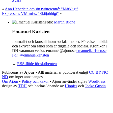
Svara
«
Ann Heberlein om sin twitterentré: "Märkligt"
Expressens VM-miss: "Skitjobbigt"
»
Foto:
Martin Ridne
Emanuel Karlsten
Journalist och konsult inom sociala medier. Föreläser, utbildar
och skriver om saker som är digitala och sociala. Krönikor i
DN varannan vecka. emanuel@ajour.se
emanuelkarlsten.se
Följ @emanuelkarlsten
→
RSS-flöde för skribenten
Publiceras av
Ajour
• Allt material är publicerat enligt
CC BY-NC-
ND
om inget annat anges
Om Ajour
•
Policy och kakor
•
Ajour använder sig av
WordPress
,
design av
TDH
och hackas löpande av
Hippies
och
Jocke Gustin