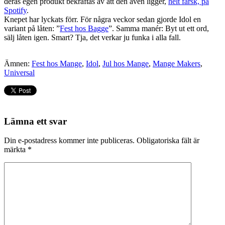
deras egen produkt bekräftas av att den även ligger,
helt färsk, på
Spotify
.
Knepet har lyckats förr. För några veckor sedan gjorde Idol en
variant på låten: ”
Fest hos Bagge
”. Samma manér: Byt ut ett ord,
sälj låten igen. Smart? Tja, det verkar ju funka i alla fall.
Ämnen:
Fest hos Mange
,
Idol
,
Jul hos Mange
,
Mange Makers
,
Universal
Lämna ett svar
Din e-postadress kommer inte publiceras.
Obligatoriska fält är
märkta
*