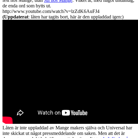
fest hos Mange, utan
Jul hos Mange
. Vilket är, med något undantag,
de enda ord som bytts ut.
http://www.youtube.com/watch?v=lzZdK6AuFJ4
(Uppdaterat
: låten har tagits bort, här är den uppladdad igen:)
Låten är inte uppladdad av Mange makers själva och Universal har
inte skickat ut något pressmeddelande om saken. Men att det är