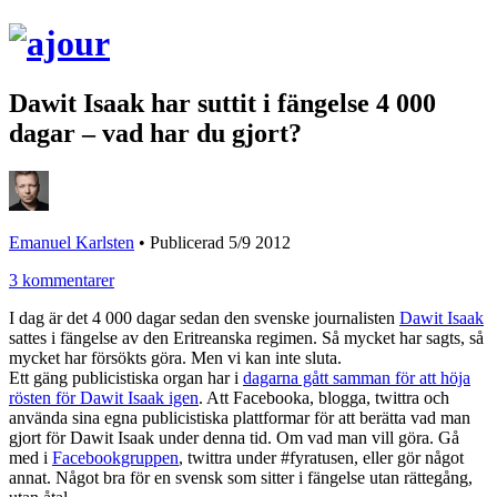
Dawit Isaak har suttit i fängelse 4 000
dagar – vad har du gjort?
Emanuel Karlsten
•
Publicerad 5/9 2012
3 kommentarer
I dag är det 4 000 dagar sedan den svenske journalisten
Dawit Isaak
sattes i fängelse av den Eritreanska regimen. Så mycket har sagts, så
mycket har försökts göra. Men vi kan inte sluta.
Ett gäng publicistiska organ har i
dagarna gått samman för att höja
rösten för Dawit Isaak igen
. Att Facebooka, blogga, twittra och
använda sina egna publicistiska plattformar för att berätta vad man
gjort för Dawit Isaak under denna tid. Om vad man vill göra. Gå
med i
Facebookgruppen
, twittra under #fyratusen, eller gör något
annat. Något bra för en svensk som sitter i fängelse utan rättegång,