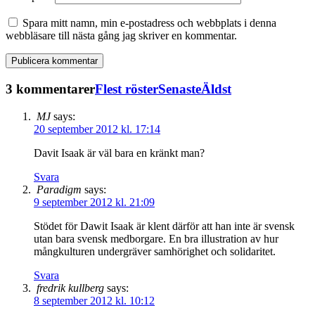
Spara mitt namn, min e-postadress och webbplats i denna
webbläsare till nästa gång jag skriver en kommentar.
3 kommentarer
Flest röster
Senaste
Äldst
MJ
says:
20 september 2012 kl. 17:14
Davit Isaak är väl bara en kränkt man?
Svara
Paradigm
says:
9 september 2012 kl. 21:09
Stödet för Dawit Isaak är klent därför att han inte är svensk
utan bara svensk medborgare. En bra illustration av hur
mångkulturen undergräver samhörighet och solidaritet.
Svara
fredrik kullberg
says:
8 september 2012 kl. 10:12