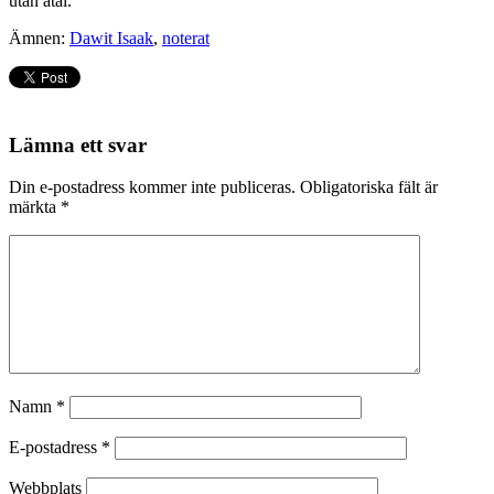
utan åtal.
Ämnen:
Dawit Isaak
,
noterat
Lämna ett svar
Din e-postadress kommer inte publiceras.
Obligatoriska fält är
märkta
*
Namn
*
E-postadress
*
Webbplats