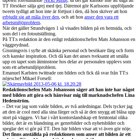
tapeten föreställande
Nicki Minaj
, så det går kanske inte att säga att
TT försöker sälja grej med tjej. Däremot gör Karlssons uppföljande
tweets tydligt att hon inte är förtjust i den, då hon skriver att hon
erbjudit sig att måla över den
, och att hon
anser den vara ett
arbetsmiljöproblem
.
När det gäller Strandvägen 1 så visades bilden på en hemsida, och
som del i en fotoutställning.
På TT:s redaktion är den enligt redaktionschefen Mats Johansson en
väggprydnad.
Gissningsvis i syfte att skänka personal och besökare färg och form
och kanske inspiration. Och då kan det anses tveksamt att smälla
upp en tapet som åtminstone hos delar av personalen upplevs som
som ett arbetsmiljöproblem.
Emanuel Karlsten twittrade om bilden och fick då svar från TT:s
nöjeschef Mikael Forsell:
Redaktionschefen Mats Johansson säger att han inte har något
med bilden att göra och hänvisar mig till marknadschefen Lina
Hedenström.
– Det var jag som valde bilden, av två anledningar. Dels tycker jag
att den är cool med alla sina färger och så är den snygg att blåsa upp
stort på väggen. Vi har i vårt kontorslandskap ett femtontal olika
bilder, det är en blandning av genrebilder och nyhetsbilder och
speglar det vi gör på TT. Den här bilden visar att vi även gör nöje.
Det finns anställda på redaktionen som anser att bilden är ett