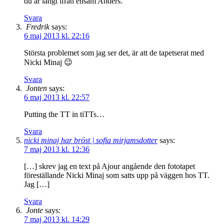
du är långt ifrån ensam Anders.
Svara
Fredrik
says:
6 maj 2013 kl. 22:16
Största problemet som jag ser det, är att de tapetserat med
Nicki Minaj 😉
Svara
Jonten
says:
6 maj 2013 kl. 22:57
Putting the TT in tiTTs…
Svara
nicki minaj har bröst | sofia mirjamsdotter
says:
7 maj 2013 kl. 12:36
[…] skrev jag en text på Ajour angående den fototapet
föreställande Nicki Minaj som satts upp på väggen hos TT.
Jag […]
Svara
Jonte
says:
7 maj 2013 kl. 14:29