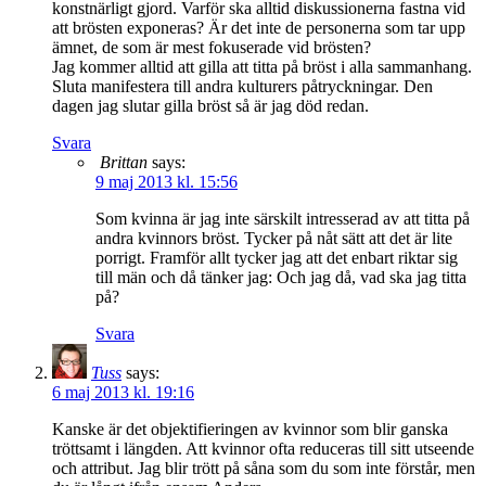
konstnärligt gjord. Varför ska alltid diskussionerna fastna vid
att brösten exponeras? Är det inte de personerna som tar upp
ämnet, de som är mest fokuserade vid brösten?
Jag kommer alltid att gilla att titta på bröst i alla sammanhang.
Sluta manifestera till andra kulturers påtryckningar. Den
dagen jag slutar gilla bröst så är jag död redan.
Svara
Brittan
says:
9 maj 2013 kl. 15:56
Som kvinna är jag inte särskilt intresserad av att titta på
andra kvinnors bröst. Tycker på nåt sätt att det är lite
porrigt. Framför allt tycker jag att det enbart riktar sig
till män och då tänker jag: Och jag då, vad ska jag titta
på?
Svara
Tuss
says:
6 maj 2013 kl. 19:16
Kanske är det objektifieringen av kvinnor som blir ganska
tröttsamt i längden. Att kvinnor ofta reduceras till sitt utseende
och attribut. Jag blir trött på såna som du som inte förstår, men