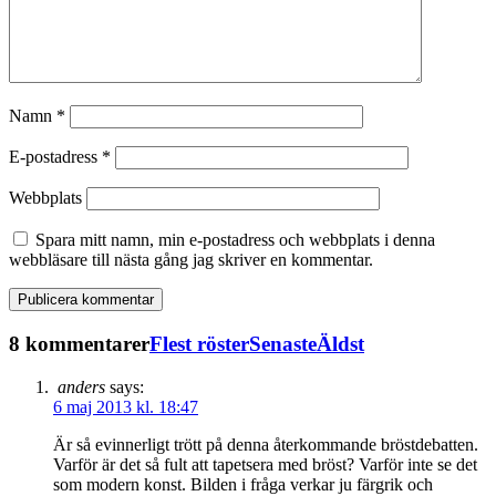
Namn
*
E-postadress
*
Webbplats
Spara mitt namn, min e-postadress och webbplats i denna
webbläsare till nästa gång jag skriver en kommentar.
8 kommentarer
Flest röster
Senaste
Äldst
anders
says:
6 maj 2013 kl. 18:47
Är så evinnerligt trött på denna återkommande bröstdebatten.
Varför är det så fult att tapetsera med bröst? Varför inte se det
som modern konst. Bilden i fråga verkar ju färgrik och