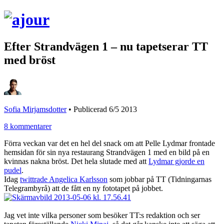
Efter Strandvägen 1 – nu tapetserar TT
med bröst
Sofia Mirjamsdotter
•
Publicerad 6/5 2013
8 kommentarer
Förra veckan var det en hel del snack om att Pelle Lydmar frontade
hemsidan för sin nya restaurang Strandvägen 1 med en bild på en
kvinnas nakna bröst. Det hela slutade med att
Lydmar gjorde en
pudel
.
Idag
twittrade Angelica Karlsson
som jobbar på TT (Tidningarnas
Telegrambyrå) att de fått en ny fototapet på jobbet.
Jag vet inte vilka personer som besöker TT:s redaktion och ser