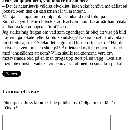
arbetsmiljöproblem, vad tänker du om det?
– Det är naturligtvis väldigt olyckligt, ingen ska behöva må dåligt på
jobbet. Men den diskussionen får vi ta internt.
Många har ropat om moralpanik i samband med fotot på
Strandvägen 1. Forsell tycker att Karlsten moraliserar när han påtalar
att han tycker att tapeten är ofräsch.
Jag ställer mig frågan om vad som egentligen är okej att visa på bild
i offentliga lokaler eller kontorslandskap? Nakna bröst? Halvnakna
bröst? Stora, små? Spelar det någon roll hur brösten ser ut? Har det
betydelse vem brösten sitter på? Är detta ett nytt fenomen, har det
med jämställdhet att göra? Vilka skulle reaktionerna vara om
motsvarande bild på en man drogs upp stort på en vägg? Och sist
men inte minst – vad ska en behöva stå ut med på sin arbetsplats?
Lämna ett svar
Din e-postadress kommer inte publiceras.
Obligatoriska fält är
märkta
*