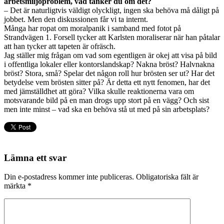
arbetsmiljöproblem, vad tänker du om det?
– Det är naturligtvis väldigt olyckligt, ingen ska behöva må dåligt på
jobbet. Men den diskussionen får vi ta internt.
Många har ropat om moralpanik i samband med fotot på
Strandvägen 1. Forsell tycker att Karlsten moraliserar när han påtalar
att han tycker att tapeten är ofräsch.
Jag ställer mig frågan om vad som egentligen är okej att visa på bild
i offentliga lokaler eller kontorslandskap? Nakna bröst? Halvnakna
bröst? Stora, små? Spelar det någon roll hur brösten ser ut? Har det
betydelse vem brösten sitter på? Är detta ett nytt fenomen, har det
med jämställdhet att göra? Vilka skulle reaktionerna vara om
motsvarande bild på en man drogs upp stort på en vägg? Och sist
men inte minst – vad ska en behöva stå ut med på sin arbetsplats?
Lämna ett svar
Din e-postadress kommer inte publiceras.
Obligatoriska fält är
märkta
*