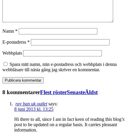
Namn
*
E-postadress
*
Webbplats
Spara mitt namn, min e-postadress och webbplats i denna
webbläsare till nästa gång jag skriver en kommentar.
8 kommentarer
Flest röster
Senaste
Äldst
ray ban uk outlet
says:
8 juni 2013 kl. 13:25
Hi there to all, since I am in fact keen of reading this blog’s
post to be updated on a regular basis. It carries pleasant
information.