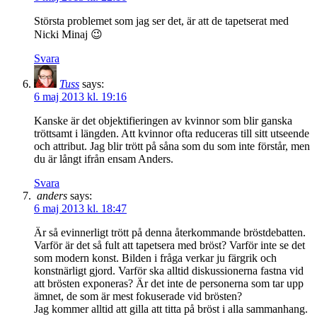
Största problemet som jag ser det, är att de tapetserat med
Nicki Minaj 😉
Svara
Tuss
says:
6 maj 2013 kl. 19:16
Kanske är det objektifieringen av kvinnor som blir ganska
tröttsamt i längden. Att kvinnor ofta reduceras till sitt utseende
och attribut. Jag blir trött på såna som du som inte förstår, men
du är långt ifrån ensam Anders.
Svara
anders
says:
6 maj 2013 kl. 18:47
Är så evinnerligt trött på denna återkommande bröstdebatten.
Varför är det så fult att tapetsera med bröst? Varför inte se det
som modern konst. Bilden i fråga verkar ju färgrik och
konstnärligt gjord. Varför ska alltid diskussionerna fastna vid
att brösten exponeras? Är det inte de personerna som tar upp
ämnet, de som är mest fokuserade vid brösten?
Jag kommer alltid att gilla att titta på bröst i alla sammanhang.