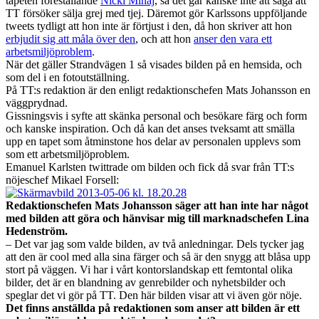
tapeten föreställande
Nicki Minaj
, så det går kanske inte att säga att
TT försöker sälja grej med tjej. Däremot gör Karlssons uppföljande
tweets tydligt att hon inte är förtjust i den, då hon skriver att hon
erbjudit sig att måla över den
, och att hon
anser den vara ett
arbetsmiljöproblem
.
När det gäller Strandvägen 1 så visades bilden på en hemsida, och
som del i en fotoutställning.
På TT:s redaktion är den enligt redaktionschefen Mats Johansson en
väggprydnad.
Gissningsvis i syfte att skänka personal och besökare färg och form
och kanske inspiration. Och då kan det anses tveksamt att smälla
upp en tapet som åtminstone hos delar av personalen upplevs som
som ett arbetsmiljöproblem.
Emanuel Karlsten twittrade om bilden och fick då svar från TT:s
nöjeschef Mikael Forsell:
Redaktionschefen Mats Johansson säger att han inte har något
med bilden att göra och hänvisar mig till marknadschefen Lina
Hedenström.
– Det var jag som valde bilden, av två anledningar. Dels tycker jag
att den är cool med alla sina färger och så är den snygg att blåsa upp
stort på väggen. Vi har i vårt kontorslandskap ett femtontal olika
bilder, det är en blandning av genrebilder och nyhetsbilder och
speglar det vi gör på TT. Den här bilden visar att vi även gör nöje.
Det finns anställda på redaktionen som anser att bilden är ett