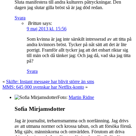
Sluta manifestera till andra kulturers påtryckningar. Den
dagen jag slutar gilla bröst så är jag död redan.
Svara
Brittan
says:
9 maj 2013 kl. 15:56
Som kvinna är jag inte särskilt intresserad av att titta på
andra kvinnors bröst. Tycker på nåt sätt att det är lite
porrigt. Framför allt tycker jag att det enbart riktar sig
till män och då tänker jag: Och jag då, vad ska jag titta
på?
Svara
«
Skifte: Instant message har blivit större än sms
MMS: 645 000 svenskar har Netflix-konto
»
Foto:
Martin Ridne
Sofia Mirjamsdotter
Jag är journalist, trebarnsmamma och norrlänning. Jag drivs
av att utmana normer och krossa tabun, och att försöka förstå.
Mig själv, människorna och omvärlden. Förutom att driva