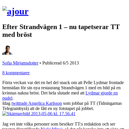
Efter Strandvägen 1 – nu tapetserar TT
med bröst
Sofia Mirjamsdotter
•
Publicerad 6/5 2013
8 kommentarer
Förra veckan var det en hel del snack om att Pelle Lydmar frontade
hemsidan för sin nya restaurang Strandvägen 1 med en bild på en
kvinnas nakna bröst. Det hela slutade med att
Lydmar gjorde en
pudel
.
Idag
twittrade Angelica Karlsson
som jobbar på TT (Tidningarnas
Telegrambyrå) att de fått en ny fototapet på jobbet.
Jag vet inte vilka personer som besöker TT:s redaktion och ser