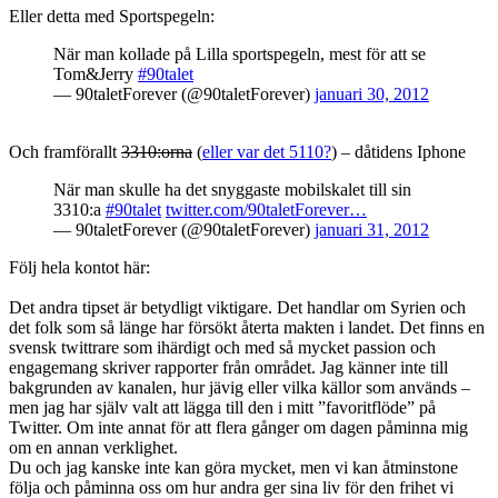
Eller detta med Sportspegeln:
När man kollade på Lilla sportspegeln, mest för att se
Tom&Jerry
#90talet
— 90taletForever (@90taletForever)
januari 30, 2012
Och framförallt
3310:orna
(
eller var det 5110?
) – dåtidens Iphone
När man skulle ha det snyggaste mobilskalet till sin
3310:a
#90talet
twitter.com/90taletForever…
— 90taletForever (@90taletForever)
januari 31, 2012
Följ hela kontot här:
Det andra tipset är betydligt viktigare. Det handlar om Syrien och
det folk som så länge har försökt återta makten i landet. Det finns en
svensk twittrare som ihärdigt och med så mycket passion och
engagemang skriver rapporter från området. Jag känner inte till
bakgrunden av kanalen, hur jävig eller vilka källor som används –
men jag har själv valt att lägga till den i mitt ”favoritflöde” på
Twitter. Om inte annat för att flera gånger om dagen påminna mig
om en annan verklighet.
Du och jag kanske inte kan göra mycket, men vi kan åtminstone
följa och påminna oss om hur andra ger sina liv för den frihet vi