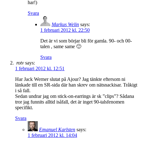
har!)
Svara
Markus Welin
says:
1 februari 2012 kl. 22:50
Det är vi som börjar bli för gamla. 90- och 00-
talen , same same 🙂
Svara
rotv
says:
1 februari 2012 kl. 12:51
Har Jack Werner slutat på Ajour? Jag tänkte eftersom ni
länkade till en SR-sida där han skrev om nätsnackisar. Tråkigt
i så fall.
Sedan undrar jag om stick-on-earrings är sk ”clips”? Sådana
tror jag funnits alltid isåfall, det är inget 90-talsfenomen
specifikt.
Svara
Emanuel Karlsten
says:
1 februari 2012 kl. 14:04