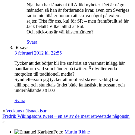
Nja, han har lånats ut till Alltid nyheter. Det är några
månader, så han är fortfarande kvar, även om Sveriges
radio inte tillåter honom att skriva något på externa
sajter. Trist för oss, kul för SR – men framförallt så får
Jack betalt! Vilket alltid är kul.
Och stick-ons är väl klistermärken?
Svara
K
says:
3 februari 2012 kl. 22:55
Tycker att det börjar bli lite småtrist att varannat inlägg här
handlar om vad som händer på twitter. Är twitter enda
motpolen till traditionell media?
Synd eftersom jag tycker att ni oftast skriver väldig bra
allihopa och stundtals är det både fantastiskt intressant och
underhållande att läsa.
Svara
«
Veckans nätsnackisar
Fredrik Wikingssons tweet – en av av de mest retweetade någonsin
»
Foto:
Martin Ridne