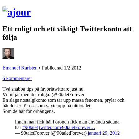
Ett roligt och ett viktigt Twitterkonto att
följa
Emanuel Karlsten
•
Publicerad 1/2 2012
6 kommentarer
Två snabba tips på favorittwittrare just nu.
Vi börjar med det roliga. @90taletForever
En slags nostalgikonto som tar upp massa fenomen, prylar och
händelser för oss som växte upp på nittiotalet.
Som de här för-örhängena.
Innan man fick hål i öronen fick man använda sådana
här
#90talet
twitter.com/90taletForever…
— 90taletForever (@90taletForever)
januari 29, 2012