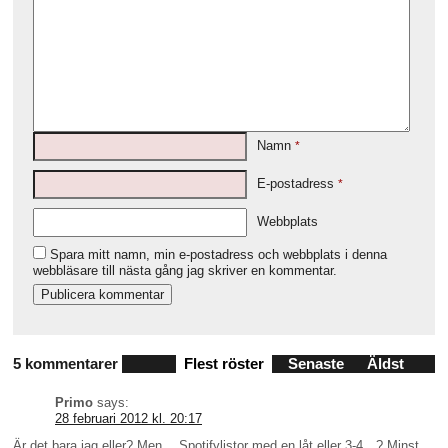
Namn
*
E-postadress
*
Webbplats
Spara mitt namn, min e-postadress och webbplats i denna
webbläsare till nästa gång jag skriver en kommentar.
5 kommentarer
Flest röster
Senaste
Äldst
Primo
says:
28 februari 2012 kl. 20:17
Är det bara jag eller? Men….Spotifylistor med en låt eller 3-4…? Minst