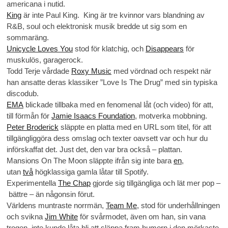
americana i nutid.
King
är inte Paul King. King är tre kvinnor vars blandning av
R&B, soul och elektronisk musik bredde ut sig som en
sommaräng.
Unicycle Loves You
stod för klatchig, och
Disappears
för
muskulös, garagerock.
Todd Terje vårdade
Roxy Music
med vördnad och respekt när
han ansatte deras klassiker ”Love Is The Drug” med sin typiska
discodub.
EMA
blickade tillbaka med en fenomenal låt (och video) för att,
till förmån för
Jamie Isaacs Foundation
, motverka mobbning.
Peter Broderick
släppte en platta med en URL som titel, för att
tillgängliggöra dess omslag och texter oavsett var och hur du
införskaffat det. Just det, den var bra också – plattan.
Mansions On The Moon släppte ifrån sig inte bara
en
,
utan
två
högklassiga gamla låtar till Spotify.
Experimentella
The Chap
gjorde sig tillgängliga och lät mer pop –
bättre – än någonsin förut.
Världens muntraste norrmän,
Team Me
, stod för underhållningen
och svikna
Jim White
för svårmodet, även om han, sin vana
trogen, inte kunde låta bli att släppa fram humorn i den mörkaste