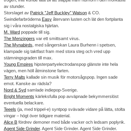
av stunder.
Storslaget av
Patrick ”Jeff Buckley” Watson
& CO.
Swindiefarbröderna
Easy
återvann lusten och lät den fortplanta
sig i våra nostalgiska hjärtan.
M. Ward
poppade till sig.
The Menzingers
var ett smittsamt virus.
The Mynabirds
, med sångerskan Laura Burhenn i spetsen,
klampade sig taktfast fram med stora steg och vred upp
stämningsgraden till max.
Young Empires
hipsterpartyelectrodanspop glänste inte hela
vägen, men höll åtminstone farten.
Terry Malts
kallade sin musik för motorsågspop. Ingen sade
emot. Kanske av rädsla?
Nord & Syd
samlade indiepop-Sverige.
Bright Moments
kärleksfulla pop avväpnade bekymmerslöst
eventuella belackare.
Teeels
(ja, med trippel-e) syntpop svävade vidare på lätta, stolta
vingar – högt över tidigare material.
Alice B
fördrev demoner med både vacker och ledsam poplyrik.
Agent Side Grinder
. Agent Side Grinder. Agent Side Grinder.