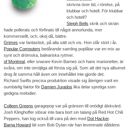
skrivna över tid, i rörelse, på
klubbar och hotell. För klubbar
och hotell?
Sleigh Bells
skrik och skrän
hade pollerats och förfinats till något annorlunda, mer
kommersiellt, och, okej då, bättre.
Grimes
var fantastisk, på alla sätt och vis. Hon slår stort i år.
Popular Computers
bedårande samling poplåtar var en mix av
synt och drömska, baleariska rytmer.
of Montreal
, eller snarare Kevin Barnes och hans marionetter, är
svåra, om inte omöjliga att första sig på. Som att det nya albumet
drog åt samma håll även om innehållet inte gjorde det.
Richard Swifts precisa produktion visade sig återigen varit en
oumbärlig faktor för
Damien Jurados
lika delar spretiga som
gedigna melodier.
Colleen Greens
garagepop var på gränsen till onödigt älskvärd.
Josh Klinghoffer slösar inte bara bort sin talang på Red Hot Chili
Peppers, han tog också till vara på den med
Dot Hacker
.
Barna Howard
lät som Bob Dylan när han levererade dåtidens