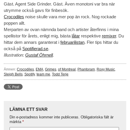
Gäst. Agent Side Grinder. Gäst. Även monotoni var bra när
utrymme också gavs för finbesök.
Crocodiles
noise skulle vara mer pop än rock. Nog rockade
poppen allt.
Merparten av ovan nämnda band och artister återfinns i mina
spellistor för årets, enligt mig, bästa
låtar
respektive
remixer
. Du
hittar dem annars garanterat i
februarilistan
. Fler tips hittar du
också på
Spotifierad.se
.
Illustration:
Gustaf Öhrnell
.
Ämnen:
Crocodiles
,
EMA
,
Grimes
,
of Montreal
,
Phantoram
,
Roxy Music
,
Sleigh Bells
,
Spotify
,
team me
,
Todd Terje
LÄMNA ETT SVAR
Din e-postadress kommer inte publiceras.
Obligatoriska fält är
märkta
*