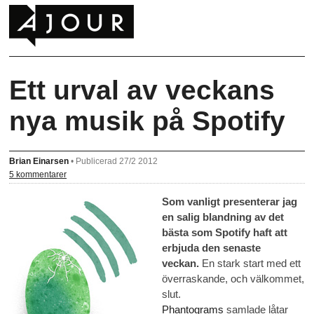
Ett urval av veckans
nya musik på Spotify
Brian Einarsen
•
Publicerad 27/2 2012
5 kommentarer
Som vanligt presenterar jag
en salig blandning av det
bästa som Spotify haft att
erbjuda den senaste
veckan.
En stark start med ett
överraskande, och välkommet,
slut.
Phantograms
samlade låtar