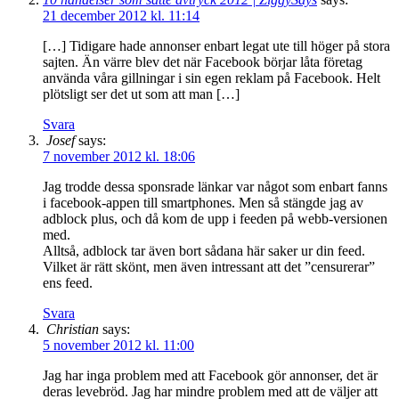
21 december 2012 kl. 11:14
[…] Tidigare hade annonser enbart legat ute till höger på stora
sajten. Än värre blev det när Facebook börjar låta företag
använda våra gillningar i sin egen reklam på Facebook. Helt
plötsligt ser det ut som att man […]
Svara
Josef
says:
7 november 2012 kl. 18:06
Jag trodde dessa sponsrade länkar var något som enbart fanns
i facebook-appen till smartphones. Men så stängde jag av
adblock plus, och då kom de upp i feeden på webb-versionen
med.
Alltså, adblock tar även bort sådana här saker ur din feed.
Vilket är rätt skönt, men även intressant att det ”censurerar”
ens feed.
Svara
Christian
says:
5 november 2012 kl. 11:00
Jag har inga problem med att Facebook gör annonser, det är
deras levebröd. Jag har mindre problem med att de väljer att