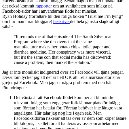
Facebooksidor att sponsra inlägg. Sedan någon månad tillbaka har
det också kommit
rapporter
om att synligheten som inlägg på
Facebook-sidor har i användarnas flöde har minskat.
Ryan Holiday (författare till den roliga boken “Trust me I’m lying”
om hur man lurar bloggare)
beskriver
det hela ganska slagkraftigt
såhär:
“It reminds me of that episode of The Sarah Silverman
Program where she discovers that the same
manufacturer makes her potato chips, toilet paper and
diarrhea medicine. Her conspiracy was more visceral,
but it’s the same con that social media has discovered:
cause a problem, then market the solution.”
Jag är inte moraliskt indignerad över att Facebook vill tjäna pengar.
Dessutom tycker jag att det är helt OK att Telia marknadsför sina
grejer på Facebook. Men jag ser några problem med den här
förändringen:
Det värsta är att Facebook-flödet kommer att bli mindre
relevant. Inlägg som engagerar folk lämnar plats för inlägg
som företag har betalat för. Företag behöver inte längre vara
angelägna. Här talar jag nog lite i egen sak. Men
Facebooksidorna riskerar att tas över av dem som köper läsare
till kilopris, i stället för att hanteras av oss som arbetar med
relationer och verkligt engagemang.