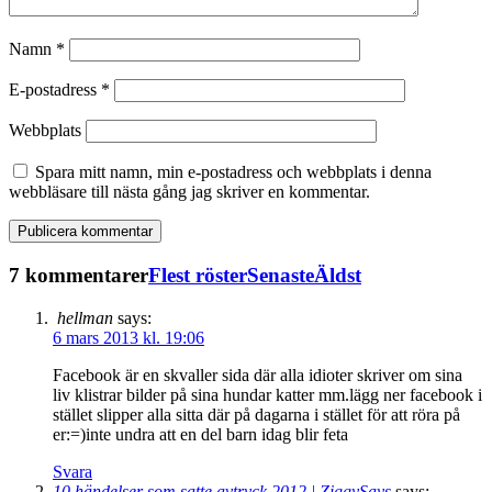
Namn
*
E-postadress
*
Webbplats
Spara mitt namn, min e-postadress och webbplats i denna
webbläsare till nästa gång jag skriver en kommentar.
7 kommentarer
Flest röster
Senaste
Äldst
hellman
says:
6 mars 2013 kl. 19:06
Facebook är en skvaller sida där alla idioter skriver om sina
liv klistrar bilder på sina hundar katter mm.lägg ner facebook i
stället slipper alla sitta där på dagarna i stället för att röra på
er:=)inte undra att en del barn idag blir feta
Svara
10 händelser som satte avtryck 2012 | ZiggySays
says: