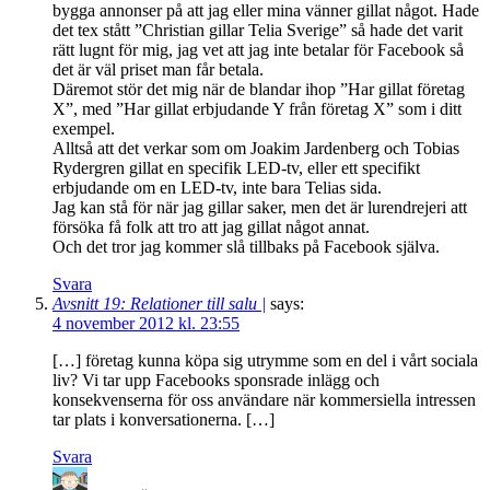
bygga annonser på att jag eller mina vänner gillat något. Hade
det tex stått ”Christian gillar Telia Sverige” så hade det varit
rätt lugnt för mig, jag vet att jag inte betalar för Facebook så
det är väl priset man får betala.
Däremot stör det mig när de blandar ihop ”Har gillat företag
X”, med ”Har gillat erbjudande Y från företag X” som i ditt
exempel.
Alltså att det verkar som om Joakim Jardenberg och Tobias
Rydergren gillat en specifik LED-tv, eller ett specifikt
erbjudande om en LED-tv, inte bara Telias sida.
Jag kan stå för när jag gillar saker, men det är lurendrejeri att
försöka få folk att tro att jag gillat något annat.
Och det tror jag kommer slå tillbaks på Facebook själva.
Svara
Avsnitt 19: Relationer till salu |
says:
4 november 2012 kl. 23:55
[…] företag kunna köpa sig utrymme som en del i vårt sociala
liv? Vi tar upp Facebooks sponsrade inlägg och
konsekvenserna för oss användare när kommersiella intressen
tar plats i konversationerna. […]
Svara