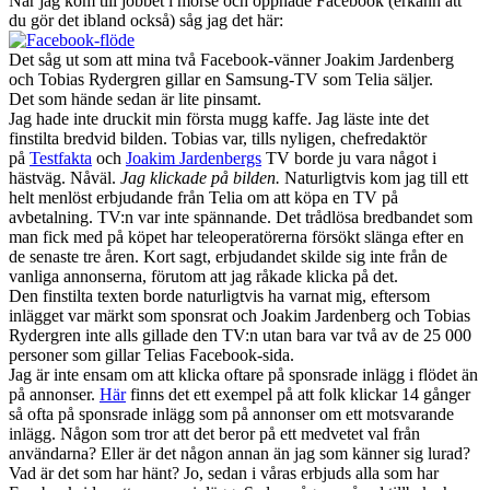
När jag kom till jobbet i morse och öppnade Facebook (erkänn att
du gör det ibland också) såg jag det här:
Det såg ut som att mina två Facebook-vänner Joakim Jardenberg
och Tobias Rydergren gillar en Samsung-TV som Telia säljer.
Det som hände sedan är lite pinsamt.
Jag hade inte druckit min första mugg kaffe. Jag läste inte det
finstilta bredvid bilden. Tobias var, tills nyligen, chefredaktör
på
Testfakta
och
Joakim Jardenbergs
TV borde ju vara något i
hästväg. Nåväl.
Jag klickade på bilden.
Naturligtvis kom jag till ett
helt menlöst erbjudande från Telia om att köpa en TV på
avbetalning. TV:n var inte spännande. Det trådlösa bredbandet som
man fick med på köpet har teleoperatörerna försökt slänga efter en
de senaste tre åren. Kort sagt, erbjudandet skilde sig inte från de
vanliga annonserna, förutom att jag råkade klicka på det.
Den finstilta texten borde naturligtvis ha varnat mig, eftersom
inlägget var märkt som sponsrat och Joakim Jardenberg och Tobias
Rydergren inte alls gillade den TV:n utan bara var två av de 25 000
personer som gillar Telias Facebook-sida.
Jag är inte ensam om att klicka oftare på sponsrade inlägg i flödet än
på annonser.
Här
finns det ett exempel på att folk klickar 14 gånger
så ofta på sponsrade inlägg som på annonser om ett motsvarande
inlägg. Någon som tror att det beror på ett medvetet val från
användarna? Eller är det någon annan än jag som känner sig lurad?
Vad är det som har hänt? Jo, sedan i våras erbjuds alla som har