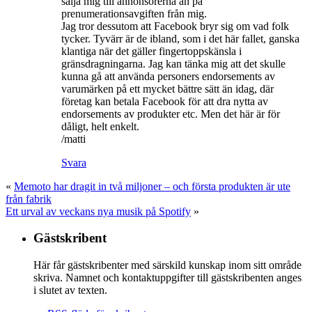
sälja mig till annonsörerna än på
prenumerationsavgiften från mig.
Jag tror dessutom att Facebook bryr sig om vad folk
tycker. Tyvärr är de ibland, som i det här fallet, ganska
klantiga när det gäller fingertoppskänsla i
gränsdragningarna. Jag kan tänka mig att det skulle
kunna gå att använda personers endorsements av
varumärken på ett mycket bättre sätt än idag, där
företag kan betala Facebook för att dra nytta av
endorsements av produkter etc. Men det här är för
dåligt, helt enkelt.
/matti
Svara
«
Memoto har dragit in två miljoner – och första produkten är ute
från fabrik
Ett urval av veckans nya musik på Spotify
»
Gästskribent
Här får gästskribenter med särskild kunskap inom sitt område
skriva. Namnet och kontaktuppgifter till gästskribenten anges
i slutet av texten.