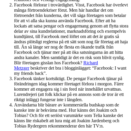
Facebook förlorar i trovärdighet. Visst, Facebook har överlevt
många förtroendekriser förut. Men här handlar det om
förtroendet från kunderna, det vill säga företagen som betalar
för att vi alla ska kunna använda Facebook. Efter att ha
lockats att satsa pengar och engagemang genom att flytta stora
delar av sina kundrelationer, marknadsföring och exempelvis
kundtjänst, till Facebook med löftet om att det är gratis så
ändras plötsligt reglerna på ett sätt som nog får företag att haja
till. Än så länge ser nog de flesta en ökande trafik från
Facebook och tjänar mer på att öka satsningarna än att hitta
andra kanaler. Men samtidigt är det en risk som blivit synlig.
Blir företagen gisslan hos Facebook?
Richard
Metzger
beskriver det bra i blogginlägget: “Facebook: I want
my friends back”.
Facebook tänker kortsiktigt. De pengar Facebook tjänar på
förändringen idag kommer företaget förlora i morgon. Färre
kommer att engagera sig i sin feed när innehållet urvattnas.
Lurendrejeri (att folk klickar på en annons som de tror är ett
riktigt inlägg) fungerar inte i längden.
Användarna blir bärare av kommersiella budskap som de
kanske inte är bekväma med. Hur känns det Joakim och
Tobias? Och för ett seriöst varumärke som Telia kanske det
känns lite riskabelt att lura mig att Joakim Jardenberg och
Tobias Rydergren rekommenderar den här TV:n.