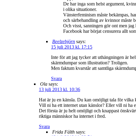
De har inga som helst argument, kvinno
i olika situationer.
Vänsterfeminism måste bekämpas, har i
och särbehandling av kvinnor måste be
Och visst, sanningen gör ont men jag h
Facebook har börjat censurera allt so
Beelzebjörn
says:
15 juli 2013 kl. 17:15
Inte för att jag tycker att uthängningen är h
skärmdumpar som illustration? Troligen.
Men faktum kvarstår att samtliga skärmdumpar 
Svara
Ola
says:
13 juli 2013 kl. 10:36
Hat är ju en känsla. Du kan omöjligt tala för vilka 
Vill ni ha ett internet utan känslor? Eller vill ni h
Det första är ju helt omöjligt och knappast önskvärt,
riktiga människor ha internet i fred.
Svara
Frida Fälth
says: