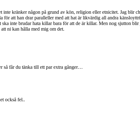
det inte kränker någon på grund av kön, religion eller etnicitet. Jag bli
 för att han drar paralleller med att hat är likvärdig all andra känsloytt
rt ska inte brudar hata killar bara för att de är killar. Men nog sjutton b
att ni kan hålla med mig om det.
r så får du tänka till ett par extra gånger…
et också fel..