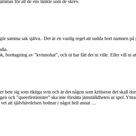
kämmas för att de ens tänkte som de skrev.
gör samma sak själva.. Det är en vanlig regel att sudda bort namnen på
alla.
k, borttagning av ”kvinnohat”, och ni har fått det ni ville. Eller vill ni
ler bete sig som riktiga svin och är det någon som kritiserar det skall do
 och ”queerfeminister” ska inte försätta jämställdheten ur spel. Yttrand
n vet att självhävdelsen bottnar i något helt annat …