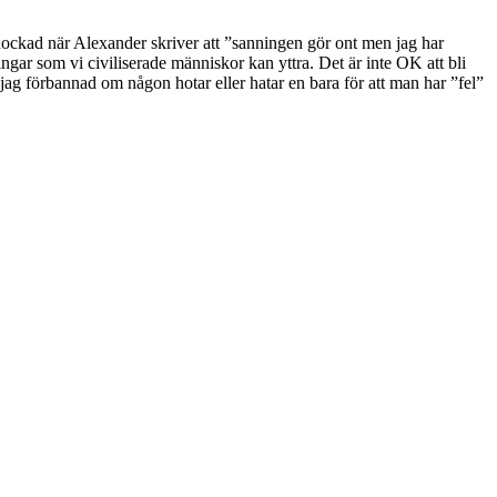
r chockad när Alexander skriver att ”sanningen gör ont men jag har
ringar som vi civiliserade människor kan yttra. Det är inte OK att bli
lir jag förbannad om någon hotar eller hatar en bara för att man har ”fel”