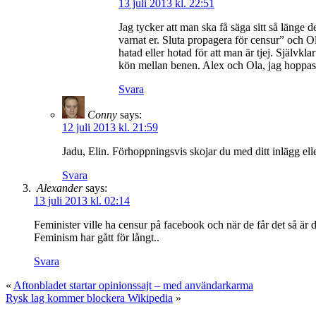
13 juli 2013 kl. 22:51
Jag tycker att man ska få säga sitt så länge 
varnat er. Sluta propagera för censur” och Ola
hatad eller hotad för att man är tjej. Självkla
kön mellan benen. Alex och Ola, jag hoppas 
Svara
Conny
says:
12 juli 2013 kl. 21:59
Jadu, Elin. Förhoppningsvis skojar du med ditt inlägg elle
Svara
Alexander
says:
13 juli 2013 kl. 02:14
Feminister ville ha censur på facebook och när de får det så är d
Feminism har gått för långt..
Svara
«
Aftonbladet startar opinionssajt – med användarkarma
Rysk lag kommer blockera Wikipedia
»