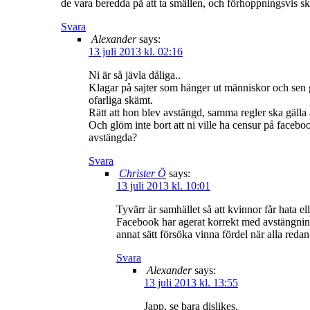
de vara beredda på att ta smällen, och förhoppningsvis s
Svara
Alexander
says:
13 juli 2013 kl. 02:16
Ni är så jävla dåliga..
Klagar på sajter som hänger ut människor och sen 
ofarliga skämt.
Rätt att hon blev avstängd, samma regler ska gälla 
Och glöm inte bort att ni ville ha censur på faceboo
avstängda?
Svara
Christer Ö
says:
13 juli 2013 kl. 10:01
Tyvärr är samhället så att kvinnor får hata el
Facebook har agerat korrekt med avstängningen
annat sätt försöka vinna fördel när alla reda
Svara
Alexander
says:
13 juli 2013 kl. 13:55
Japp, se bara dislikes.