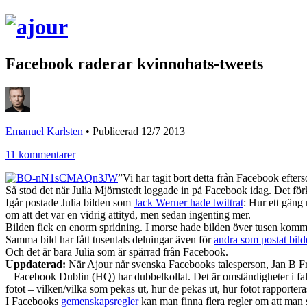
Facebook raderar kvinnohats-tweets
Emanuel Karlsten
•
Publicerad 12/7 2013
11 kommentarer
”Vi har tagit bort detta från Facebook efte
Så stod det när Julia Mjörnstedt loggade in på Facebook idag. Det för
Igår postade Julia bilden som
Jack Werner hade twittrat
: Hur ett gäng
om att det var en vidrig attityd, men sedan ingenting mer.
Bilden fick en enorm spridning. I morse hade bilden över tusen komm
Samma bild har fått tusentals delningar även för
andra som postat bil
Och det är bara Julia som är spärrad från Facebook.
Uppdaterad:
När Ajour når svenska Facebooks talesperson, Jan B Fre
– Facebook Dublin (HQ) har dubbelkollat. Det är omständigheter i fall
fotot – vilken/vilka som pekas ut, hur de pekas ut, hur fotot rapportera
I Facebooks
gemenskapsregler
kan man finna flera regler om att man s