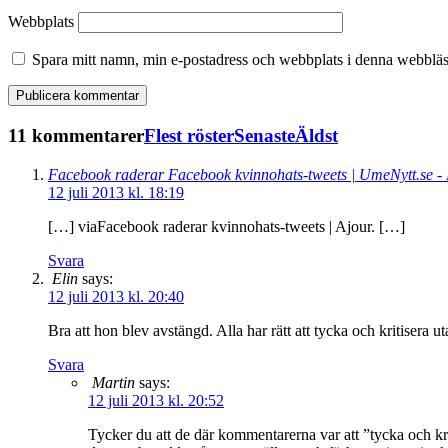
Webbplats
Spara mitt namn, min e-postadress och webbplats i denna webbläsa
11 kommentarer
Flest röster
Senaste
Äldst
Facebook raderar Facebook kvinnohats-tweets | UmeNytt.se - 
12 juli 2013 kl. 18:19
[…] viaFacebook raderar kvinnohats-tweets | Ajour. […]
Svara
Elin
says:
12 juli 2013 kl. 20:40
Bra att hon blev avstängd. Alla har rätt att tycka och kritisera 
Svara
Martin
says:
12 juli 2013 kl. 20:52
Tycker du att de där kommentarerna var att ”tycka och kr