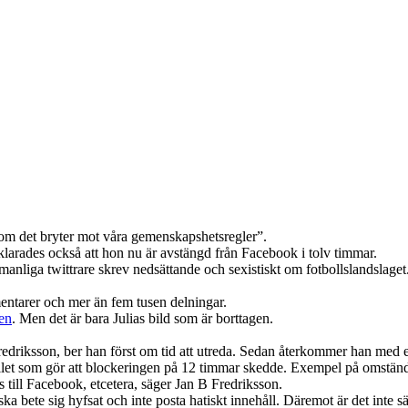
rsom det bryter mot våra gemenskapshetsregler”.
klarades också att hon nu är avstängd från Facebook i tolv timmar.
 manliga twittrare skrev nedsättande och sexistiskt om fotbollslandslag
entarer och mer än fem tusen delningar.
den
. Men det är bara Julias bild som är borttagen.
driksson, ber han först om tid att utreda. Sedan återkommer han med et
et som gör att blockeringen på 12 timmar skedde. Exempel på omständighe
s till Facebook, etcetera, säger Jan B Fredriksson.
ka bete sig hyfsat och inte posta hatiskt innehåll. Däremot är det inte sä