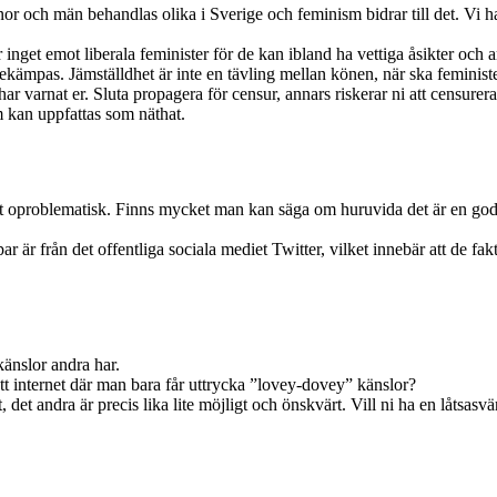
r och män behandlas olika i Sverige och feminism bidrar till det. Vi ha
nget emot liberala feminister för de kan ibland ha vettiga åsikter och
kämpas. Jämställdhet är inte en tävling mellan könen, när ska feministe
ar varnat er. Sluta propagera för censur, annars riskerar ni att censure
m kan uppfattas som näthat.
elt oproblematisk. Finns mycket man kan säga om huruvida det är en god id
är från det offentliga sociala mediet Twitter, vilket innebär att de fakti
känslor andra har.
a ett internet där man bara får uttrycka ”lovey-dovey” känslor?
 det andra är precis lika lite möjligt och önskvärt. Vill ni ha en låtsasvä