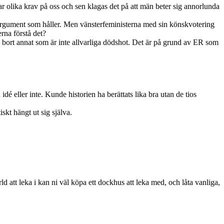
r olika krav på oss och sen klagas det på att män beter sig annorlunda
 argument som håller. Men vänsterfeministerna med sin könskvotering
rna förstå det?
ra bort annat som är inte allvarliga dödshot. Det är på grund av ER som
é eller inte. Kunde historien ha berättats lika bra utan de tios
skt hängt ut sig själva.
rld att leka i kan ni väl köpa ett dockhus att leka med, och låta vanliga,