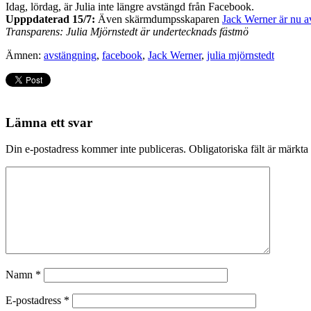
Idag, lördag, är Julia inte längre avstängd från Facebook.
Upppdaterad 15/7:
Även skärmdumpsskaparen
Jack Werner är nu a
Transparens: Julia Mjörnstedt är undertecknads fästmö
Ämnen:
avstängning
,
facebook
,
Jack Werner
,
julia mjörnstedt
Lämna ett svar
Din e-postadress kommer inte publiceras.
Obligatoriska fält är märkta
Namn
*
E-postadress
*