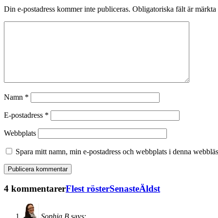
Din e-postadress kommer inte publiceras.
Obligatoriska fält är märkta
Namn
*
E-postadress
*
Webbplats
Spara mitt namn, min e-postadress och webbplats i denna webbläsa
4 kommentarer
Flest röster
Senaste
Äldst
Sophia B
says: