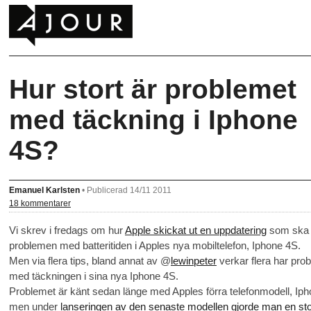
Hur stort är problemet
med täckning i Iphone
4S?
Emanuel Karlsten
•
Publicerad 14/11 2011
18 kommentarer
Vi skrev i fredags om hur
Apple skickat ut en uppdatering
som ska 
problemen med batteritiden i Apples nya mobiltelefon, Iphone 4S.
Men via flera tips, bland annat av @
lewinpeter
verkar flera har pro
med täckningen i sina nya Iphone 4S.
Problemet är känt sedan länge med Apples förra telefonmodell, Iph
men under
lanseringen av den senaste modellen gjorde man en st