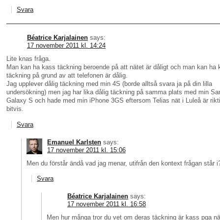
Svara
Béatrice Karjalainen
says:
17 november 2011 kl. 14:24
Lite knas fråga.
Man kan ha kass täckning beroende på att nätet är dåligt och man kan ha 
täckning på grund av att telefonen är dålig.
Jag upplever dålig täckning med min 4S (borde alltså svara ja på din lilla
undersökning) men jag har lika dålig täckning på samma plats med min S
Galaxy S och hade med min iPhone 3GS eftersom Telias nät i Luleå är riktig
bitvis.
Svara
Emanuel Karlsten
says:
17 november 2011 kl. 15:06
Men du förstår ändå vad jag menar, utifrån den kontext frågan står i
Svara
Béatrice Karjalainen
says:
17 november 2011 kl. 16:58
Men hur många tror du vet om deras täckning är kass pga nät