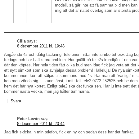
modell, så går inte att få samma bild men kan
mig att det är nätet överlag som är största pro
Cilla
says:
8 december 2011 kl. 19:48
Angående 4s och dålig täckning, telefonen hittar inte simkortet osv. Jag kö
fredags och har haft stora problem. Har gnällt på tele2s kundtjänst och varit
där den köptes. Har hela tiden fått olika bud men idag fick jag veta att de
ett nytt simkort som ska avhjälpa dessa problem! Halleluja! De nya simkor
kommer inom kort att säljas tillsammans med 4s. Har man ett ”vanligt” mi
kan man vända sig till kundtjänst, i mitt fall tele2 0772-252525 och be dem
hem det här nya kortet. Enligt tele2 ska det funka sen. Har ju inte sett det 
kommer nästa vecka, men jag håller tummarna.
Svara
Peter Lewin
says:
8 december 2011 kl. 20:44
Jag fick skicka in min telefon, fick en ny och sedan dess har det funkat.