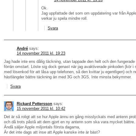
Ok.
Jag uppfattade det som om uppdatering var från Appl
verkar ju spela mindre roll.
Svara
André
says:
14 november 2011 kl. 19:23
Jag hade inte ens dålig täckning, utan tappade den helt och den fungerade 
förrän omstart. Löste sig dock genast när jag avaktiverade pinkoden (kör i s
med lösenkod för att låsa upp telefonen, så den kvittar ju egentligen) och n
hästlängder bättre täckning än med 3G och 3GS. Inte minsta bekymmer.
Svara
Rickard Pettersson
says:
15 november 2011 kl. 10:42
Det är så roligt att se hur Apple ännu en gång misslyckats med antenn pr
och då trots påstå att dem gjort en ny antenn som ska vara mycket bättre.
Ändå säljer Apple miljontals första dagarna,
Är det inte dags att inse att Apple kanske inte är bäst?