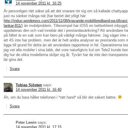
14 november 2011 kl. 16:25
Är personligen rätt säker på att det snarare rör sig om så kallade chattya
just nu sänker många nät (har berört det ytligt här:
http://induo.wordpress.com/2011/11/08/kravande-mobiltbredband-pa-tillvaxt-
lankar-811/
) än mobilproblem. Tillexempel har iOS5 en twitterklient inbyggd,
uppdateras den och vad innebär det i prestandasänkning? Att användare h
på fältet är en sak som kan bero på väldigt många faktorer. Jag säger inte a
att 4S inte har problem, men det är helt andra analyser av prestanda som 
ligga till grund för detta än att användare rapporterar in fel. Operatörerna te
jag vet alla mobiler i sina labb, det vore naturligtvis kul om Tele2 kunde ber
dig hur de olika modellerna skiljer sig åt. Tyvärr har de inte den transparen
lär göra det.
Svara
Tobias Sjösten
says:
14 november 2011 kl. 16:40
Äh, om du bara håller telefonen i *rätt hand* så blir det säkert bättre.
Svara
Peter Lewin
says:
14 november 2011 kl. 17:15