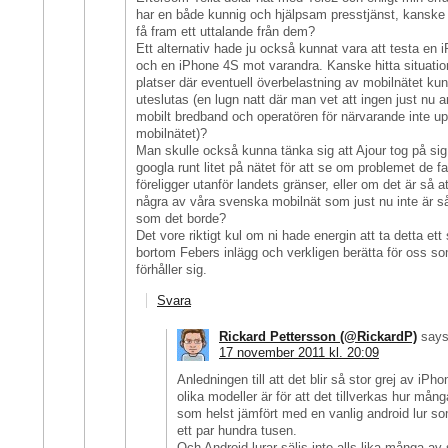
har en både kunnig och hjälpsam presstjänst, kanske
få fram ett uttalande från dem?
Ett alternativ hade ju också kunnat vara att testa en 
och en iPhone 4S mot varandra. Kanske hitta situatio
platser där eventuell överbelastning av mobilnätet ku
uteslutas (en lugn natt där man vet att ingen just nu 
mobilt bredband och operatören för närvarande inte u
mobilnätet)?
Man skulle också kunna tänka sig att Ajour tog på sig
googla runt litet på nätet för att se om problemet de f
föreligger utanför landets gränser, eller om det är så at
några av våra svenska mobilnät som just nu inte är s
som det borde?
Det vore riktigt kul om ni hade energin att ta detta ett s
bortom Febers inlägg och verkligen berätta för oss so
förhåller sig.
Svara
Rickard Pettersson (@RickardP)
says
17 november 2011 kl. 20:09
Anledningen till att det blir så stor grej av iPh
olika modeller är för att det tillverkas hur mång
som helst jämfört med en vanlig android lur s
ett par hundra tusen.
Och Android lurar säljs inte alls lika många a