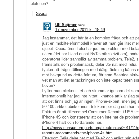
telefonen?
Svara
Ulf Seijmer
says:
17 november 2011 kl. 18:49
Jag instämmer, det här är en komplex fråga och att p
just en mobiltelefonmodell kräver att man går litet me
djupet. Operatören Telia har just nu problem med bela
näten (det har bland annat NyTeknik skrivit om), andr
operatörer lider sannolikt av samma problem. Tele2, 
framställs som problematisk, delar 3G nät med Telia.
tycker att frågeställningen med dålig täckning känns 
mot bakgrund av detta faktum, för som Beatrice skrive
vet man att det är täckningen och inte kapaciteten so
boven?
Lyfter man blicken litet och skummar igenom det som
internationellt har jag inte hittat liknande artiklar (jag 
att det finns och jag är ingen iPhone-expert, men ja
50-100 artikelrubriker inom telekom per dag och har ing
Faktum är att tillexempel Consumer Reports i USA tes
iPhone 4S och konstaterar att den inte har de proble
iPhone 4 haft och fortfarande har.
http://news.consumerreports.org/electronics/2011/11
reports-recommends-the-iphone-4s.html
Eftersom Telia delar nät med Tele2 och enligt min erf