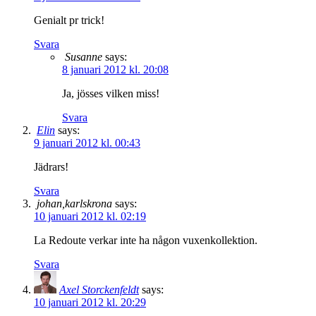
Genialt pr trick!
Svara
Susanne
says:
8 januari 2012 kl. 20:08
Ja, jösses vilken miss!
Svara
Elin
says:
9 januari 2012 kl. 00:43
Jädrars!
Svara
johan,karlskrona
says:
10 januari 2012 kl. 02:19
La Redoute verkar inte ha någon vuxenkollektion.
Svara
Axel Storckenfeldt
says:
10 januari 2012 kl. 20:29