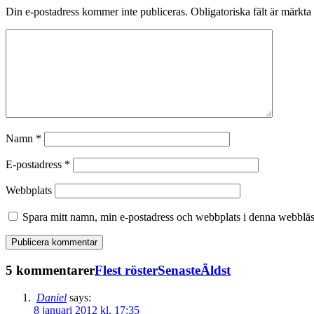
Din e-postadress kommer inte publiceras.
Obligatoriska fält är märkta
Namn
*
E-postadress
*
Webbplats
Spara mitt namn, min e-postadress och webbplats i denna webbläsa
5 kommentarer
Flest röster
Senaste
Äldst
Daniel
says:
8 januari 2012 kl. 17:35