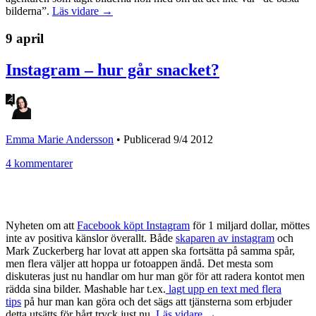
bilderna”.
Läs vidare →
9 april
Instagram – hur går snacket?
Emma Marie Andersson
•
Publicerad 9/4 2012
4 kommentarer
Nyheten om att
Facebook köpt Instagram
för 1 miljard dollar, möttes
inte av positiva känslor överallt. Både
skaparen av instagram
och
Mark Zuckerberg har lovat att appen ska fortsätta på samma spår,
men flera väljer att hoppa ur fotoappen ändå. Det mesta som
diskuteras just nu handlar om hur man gör för att radera kontot men
rädda sina bilder. Mashable har t.ex.
lagt upp en text med flera
tips
på hur man kan göra och det sägs att tjänsterna som erbjuder
detta utsätts för hårt tryck just nu.
Läs vidare →