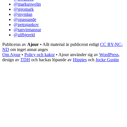
@markuswelin
@mjomark
@mymlan
@opassande
@petrajankov
@tanvirmansur
@ulfbjereld
Publiceras av
Ajour
• Allt material är publicerat enligt
CC BY-NC-
ND
om inget annat anges
Om Ajour
•
Policy och kakor
•
Ajour använder sig av
WordPress
,
design av
TDH
och hackas löpande av
Hippies
och
Jocke Gustin