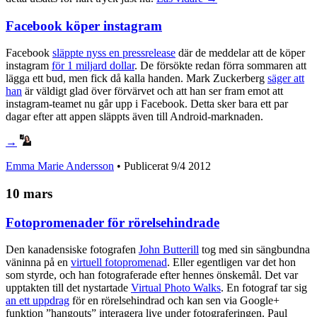
Facebook köper instagram
Facebook
släppte nyss en pressrelease
där de meddelar att de köper
instagram
för 1 miljard dollar
. De försökte redan förra sommaren att
lägga ett bud, men fick då kalla handen. Mark Zuckerberg
säger att
han
är väldigt glad över förvärvet och att han ser fram emot att
instagram-teamet nu går upp i Facebook. Detta sker bara ett par
dagar efter att appen släppts även till Android-marknaden.
→
Emma Marie Andersson
• Publicerat
9/4 2012
10 mars
Fotopromenader för rörelsehindrade
Den kanadensiske fotografen
John Butterill
tog med sin sängbundna
väninna på en
virtuell fotopromenad
. Eller egentligen var det hon
som styrde, och han fotograferade efter hennes önskemål. Det var
upptakten till det nystartade
Virtual Photo Walks
. En fotograf tar sig
an ett uppdrag
för en rörelsehindrad och kan sen via Google+
funktion ”hangouts” interagera live under fotograferingen. Paul