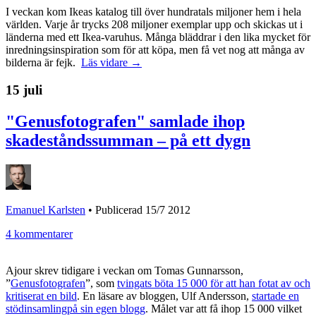
I veckan kom Ikeas katalog till över hundratals miljoner hem i hela
världen. Varje år trycks 208 miljoner exemplar upp och skickas ut i
länderna med ett Ikea-varuhus. Många bläddrar i den lika mycket för
inredningsinspiration som för att köpa, men få vet nog att många av
bilderna är fejk.
Läs vidare →
15 juli
"Genusfotografen" samlade ihop
skadeståndssumman – på ett dygn
Emanuel Karlsten
•
Publicerad 15/7 2012
4 kommentarer
Ajour skrev tidigare i veckan om Tomas Gunnarsson,
”
Genusfotografen
”, som
tvingats böta 15 000 för att han fotat av och
kritiserat en bild
. En läsare av bloggen, Ulf Andersson,
startade en
stödinsamlingpå sin egen blogg
. Målet var att få ihop 15 000 vilket