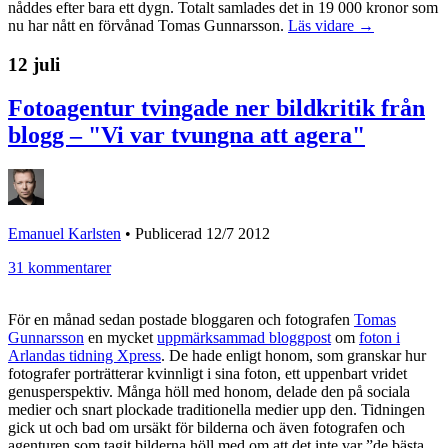
nåddes efter bara ett dygn. Totalt samlades det in 19 000 kronor som
nu har nått en förvånad Tomas Gunnarsson.
Läs vidare →
12 juli
Fotoagentur tvingade ner bildkritik från
blogg – "Vi var tvungna att agera"
Emanuel Karlsten
•
Publicerad 12/7 2012
31 kommentarer
För en månad sedan postade bloggaren och fotografen
Tomas
Gunnarsson
en mycket
uppmärksammad bloggpost
om
foton i
Arlandas tidning Xpress
. De hade enligt honom, som granskar hur
fotografer porträtterar kvinnligt i sina foton, ett uppenbart vridet
genusperspektiv. Många höll med honom, delade den på sociala
medier och snart plockade traditionella medier upp den. Tidningen
gick ut och bad om ursäkt för bilderna och även fotografen och
agenturen som tagit bilderna höll med om att det inte var ”de bästa