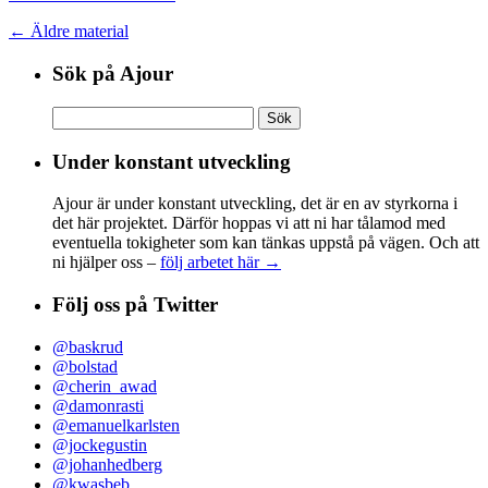
← Äldre material
Sök på Ajour
Sök
efter:
Under konstant utveckling
Ajour är under konstant utveckling, det är en av styrkorna i
det här projektet. Därför hoppas vi att ni har tålamod med
eventuella tokigheter som kan tänkas uppstå på vägen. Och att
ni hjälper oss –
följ arbetet här →
Följ oss på Twitter
@baskrud
@bolstad
@cherin_awad
@damonrasti
@emanuelkarlsten
@jockegustin
@johanhedberg
@kwasbeb