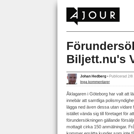
Förundersö
Biljett.nu's
Johan Hedberg
•
Publicerad 2/8
Inga kommentarer
Åklagaren i Göteborg har valt att l
innebär att samtliga polismyndigh
lägga ned även dessa utan vidare
istället vända sig till företaget för 
förundersökningen gällande försäljni
mottagit cirka 150 anmälningar. Frå
kommer ersätta kunder som inte fåt