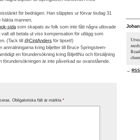
isstänkt för bedrägeri. Han släpptes ur förvar tisdag 31
nte häkta mannen.
Johan
ok-sida
som skapats av folk som inte fått några utlovade
Nu valt att betala ut viss kompensation för utlägg som
Utvec
n. (Tack till
@CintAnders
för tipset!)
media
anmälningarna kring biljetter till Bruce Springsteen-
Reade
tidigt en förundersökning kring BiljettNu och försäljning
cham
Den förundersökningen är inte påverkad av ovanstående.
→
RSS
ceras.
Obligatoriska fält är märkta
*