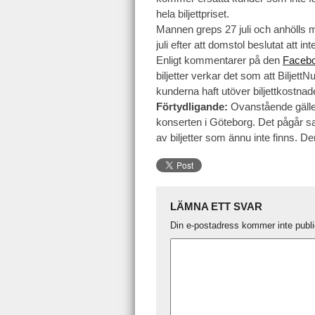
hela biljettpriset.
Mannen greps 27 juli och anhölls m
juli efter att domstol beslutat att i
Enligt kommentarer på den
Facebo
biljetter verkar det som att Biljett
kunderna haft utöver biljettkostnade
Förtydligande:
Ovanstående gäller 
konserten i Göteborg. Det pågår sam
av biljetter som ännu inte finns. 
LÄMNA ETT SVAR
Din e-postadress kommer inte publi