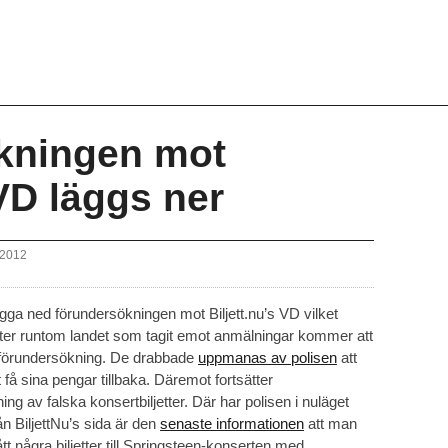
kningen mot
 VD läggs ner
 2012
ägga ned förundersökningen mot Biljett.nu’s VD vilket
eter runtom landet som tagit emot anmälningar kommer att
 förundersökning. De drabbade
uppmanas av polisen
att
att få sina pengar tillbaka. Däremot fortsätter
ng av falska konsertbiljetter. Där har polisen i nuläget
n BiljettNu’s sida är den
senaste informationen
att man
t några biljetter till Springsteen-konserten med