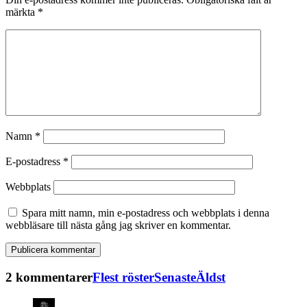
märkta
*
Namn
*
E-postadress
*
Webbplats
Spara mitt namn, min e-postadress och webbplats i denna
webbläsare till nästa gång jag skriver en kommentar.
2 kommentarer
Flest röster
Senaste
Äldst