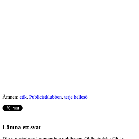
Ämnen:
etik
,
Publicistklubben
,
terje hellesö
Lämna ett svar
Din e-postadress kommer inte publiceras.
Obligatoriska fält är