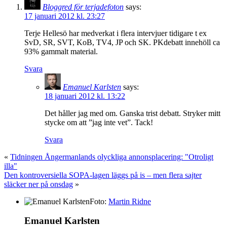
Bloggred för terjadefoton
says:
17 januari 2012 kl. 23:27
Terje Hellesö har medverkat i flera intervjuer tidigare t ex
SvD, SR, SVT, KoB, TV4, JP och SK. PKdebatt innehöll ca
93% gammalt material.
Svara
Emanuel Karlsten
says:
18 januari 2012 kl. 13:22
Det håller jag med om. Ganska trist debatt. Stryker mitt
stycke om att ”jag inte vet”. Tack!
Svara
«
Tidningen Ångermanlands olyckliga annonsplacering: "Otroligt
illa"
Den kontroversiella SOPA-lagen läggs på is – men flera sajter
släcker ner på onsdag
»
Foto:
Martin Ridne
Emanuel Karlsten