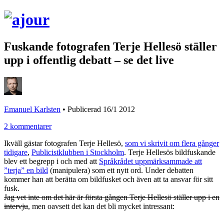
Fuskande fotografen Terje Hellesö ställer
upp i offentlig debatt – se det live
Emanuel Karlsten
•
Publicerad 16/1 2012
2 kommentarer
Ikväll gästar fotografen Terje Hellesö,
som vi skrivit om flera gånger
tidigare
,
Publicistklubben i Stockholm
. Terje Hellesös bildfuskande
blev ett begrepp i och med att
Språkrådet uppmärksammade att
”terja” en bild
(manipulera) som ett nytt ord. Under debatten
kommer han att berätta om bildfusket och även att ta ansvar för sitt
fusk.
Jag vet inte om det här är första gången Terje Hellesö ställer upp i en
intervju
, men oavsett det kan det bli mycket intressant: